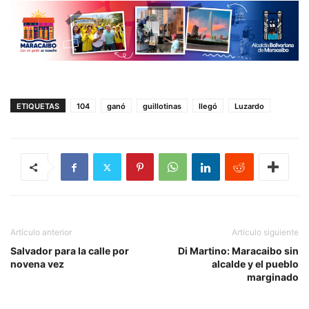
ETIQUETAS
104
ganó
guillotinas
llegó
Luzardo
Artículo anterior
Artículo siguiente
Salvador para la calle por
Di Martino: Maracaibo sin
novena vez
alcalde y el pueblo
marginado