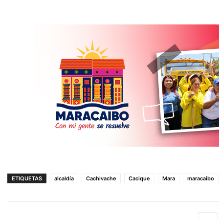
ETIQUETAS
alcaldía
Cachivache
Cacique
Mara
maracaibo