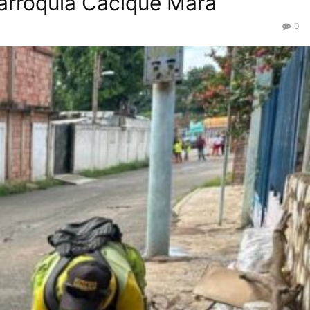
parroquia Cacique Mara
0