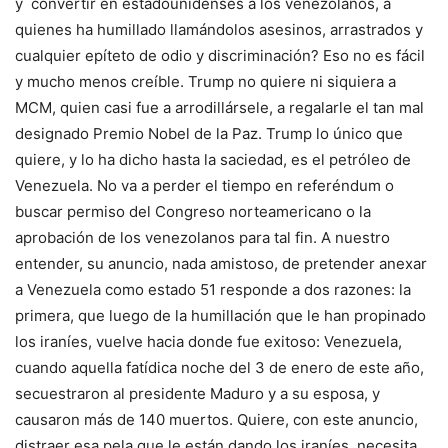
y convertir en estadounidenses a los venezolanos, a
quienes ha humillado llamándolos asesinos, arrastrados y
cualquier epíteto de odio y discriminación? Eso no es fácil
y mucho menos creíble. Trump no quiere ni siquiera a
MCM, quien casi fue a arrodillársele, a regalarle el tan mal
designado Premio Nobel de la Paz. Trump lo único que
quiere, y lo ha dicho hasta la saciedad, es el petróleo de
Venezuela. No va a perder el tiempo en referéndum o
buscar permiso del Congreso norteamericano o la
aprobación de los venezolanos para tal fin. A nuestro
entender, su anuncio, nada amistoso, de pretender anexar
a Venezuela como estado 51 responde a dos razones: la
primera, que luego de la humillación que le han propinado
los iraníes, vuelve hacia donde fue exitoso: Venezuela,
cuando aquella fatídica noche del 3 de enero de este año,
secuestraron al presidente Maduro y a su esposa, y
causaron más de 140 muertos. Quiere, con este anuncio,
distraer esa pela que le están dando los iraníes, necesita