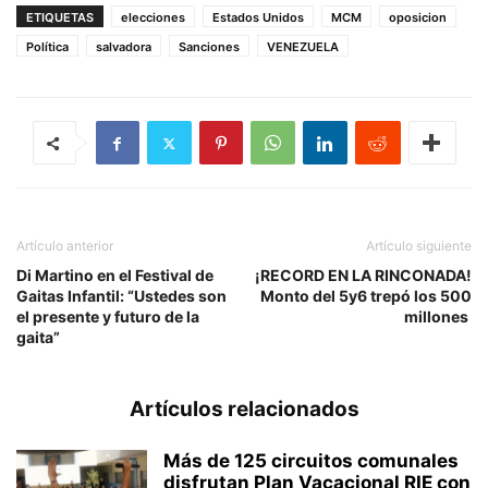
ETIQUETAS
elecciones
Estados Unidos
MCM
oposicion
Política
salvadora
Sanciones
VENEZUELA
Artículo anterior
Artículo siguiente
Di Martino en el Festival de
¡RECORD EN LA RINCONADA!
Gaitas Infantil: ‎“Ustedes son
Monto del 5y6 trepó los 500
el presente y futuro de la
millones
gaita”
Artículos relacionados
Más de 125 circuitos comunales
disfrutan Plan Vacacional RIE con