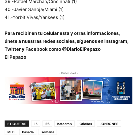
39.-Rafael Marchán/Cincinnati (1)
40.-Javier Sanoja/Miami (1)
41.-Yorbit Vivas/Yankees (1)
Para recibir en tu celular esta y otras informacio
nes,
únete a nuestras redes sociales, síguenos en Instagram,
Twitter y Facebook como @DiarioElPepazo
El Pepazo
- Publicidad -
ETIQUETAS
15
26
batearon
Criollos
JONRONES
MLB
Pasada
semana