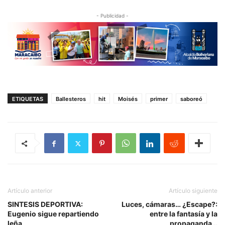
- Publicidad -
ETIQUETAS
Ballesteros
hit
Moisés
primer
saboreó
Artículo anterior
Artículo siguiente
SINTESIS DEPORTIVA:
Luces, cámaras… ¿Escape?:
Eugenio sigue repartiendo
entre la fantasía y la
leña
propaganda…