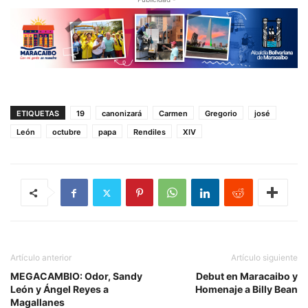
ETIQUETAS
19
canonizará
Carmen
Gregorio
josé
León
octubre
papa
Rendiles
XIV
Artículo anterior
Artículo siguiente
MEGACAMBIO: Odor, Sandy
Debut en Maracaibo y
León y Ángel Reyes a
Homenaje a Billy Bean
Magallanes