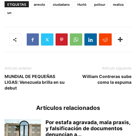
ETIQUETAS
arresto
ciudadano
Hurtó
polisur
realiza
un
Artículo anterior
Artículo siguiente
MUNDIAL DE PEQUEÑAS
William Contreras sube
LIGAS: Venezuela brilla en su
como la espuma
debut
Artículos relacionados
Por estafa agravada, mala praxis,
y falsificación de documentos
denuncian a...