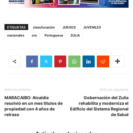
ETIQUETAS
clasufucación
JUEGOS
JUVENILES
nacionales
oro
Portuguesa
ZULIA
Artículo anterior
Artículo siguiente
MARACAIBO: Alcaldía
Gobernación del Zulia
resolvió en un mes títulos de
rehabilita y moderniza el
propiedad con 4 años de
Edificio del Sistema Regional
retraso
de Salud