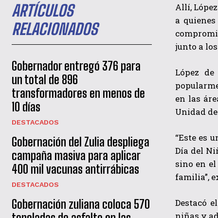
Allí, Lópe
ARTÍCULOS
a quienes
RELACIONADOS
compromis
junto a lo
Gobernador entregó 376 para
López de 
un total de 896
popularme
transformadores en menos de
en las ár
10 días
Unidad de
DESTACADOS
“Este es u
Gobernación del Zulia despliega
Día del Ni
campaña masiva para aplicar
sino en el
400 mil vacunas antirrábicas
familia”, 
DESTACADOS
Destacó el
Gobernación zuliana coloca 570
niñas y ad
toneladas de asfalto en las