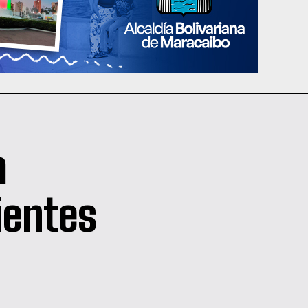
a
ientes