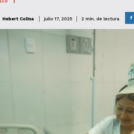
de lectura
Hebert Colina
2
min.
julio 17, 2025