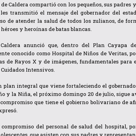
z de Caldera compartió con los pequeños, sus padres y 
 les transmitió el mensaje del gobernador del estad
o de atender la salud de todos los zulianos, de for
s héroes y heroínas de batas blancas.
Caldera anunció que, dentro del Plan Cayapa de
nte conocido como Hospital de Niños de Veritas, por
eas de Rayos X y de imágenes, fundamentales para el
QUIERO SUSCRIBIRME
 Cuidados Intensivos.
He leído y acepto las
Política de privacidad
.
n plan integral que viene fortaleciendo el gobernador
ño y la Niña, el próximo domingo 20 de julio, sigue 
 compromiso que tiene el gobierno bolivariano de afi
expresó.
 compromiso del personal de salud del hospital, por
olescentes, que asisten con sus padres y representan