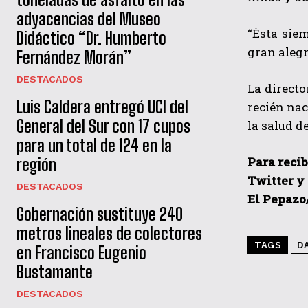
adyacencias del Museo
“Ésta sie
Didáctico “Dr. Humberto
gran alegr
Fernández Morán”
DESTACADOS
La directo
Luis Caldera entregó UCI del
recién nac
General del Sur con 17 cupos
la salud d
para un total de 124 en la
Para recib
región
Twitter y
DESTACADOS
El Pepazo
Gobernación sustituye 240
metros lineales de colectores
TAGS
D
en Francisco Eugenio
Bustamante
DESTACADOS