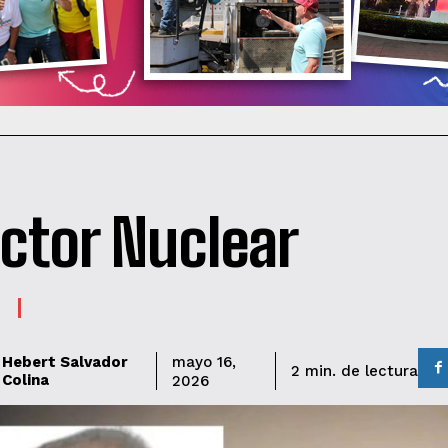
ctor Nuclear
Hebert Salvador
mayo 16,
de lectura
2
min.
Colina
2026