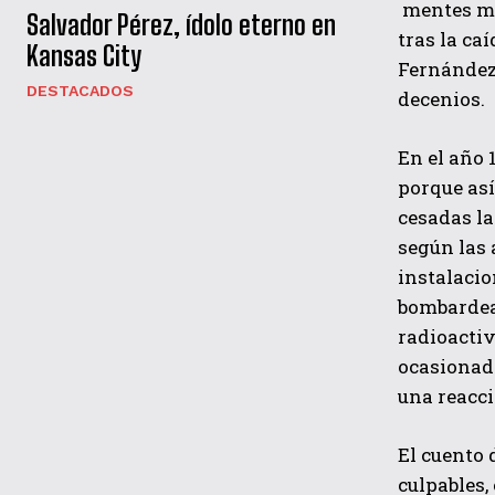
mentes más
Salvador Pérez, ídolo eterno en
tras la ca
Kansas City
Fernández 
DESTACADOS
decenios.
En el año 
porque así
cesadas la
según las 
instalacio
bombardead
radioactiv
ocasionado
una reacci
El cuento 
culpables,