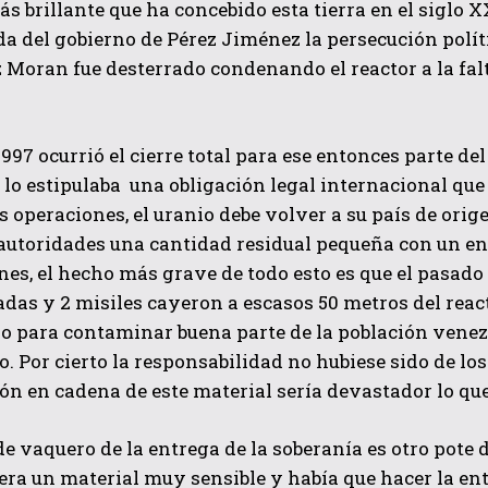
 brillante que ha concebido esta tierra en el siglo X
ída del gobierno de Pérez Jiménez la persecución polít
Moran fue desterrado condenando el reactor a la falt
1997 ocurrió el cierre total para ese entonces parte de
 lo estipulaba una obligación legal internacional que
s operaciones, el uranio debe volver a su país de ori
QUIERO SUSCRIBIRME
autoridades una cantidad residual pequeña con un en
nes, el hecho más grave de todo esto es que el pasado 
He leído y acepto las
Política de privacidad
.
as y 2 misiles cayeron a escasos 50 metros del rea
o para contaminar buena parte de la población venez
. Por cierto la responsabilidad no hubiese sido de lo
ón en cadena de este material sería devastador lo qu
de vaquero de la entrega de la soberanía es otro pote
 era un material muy sensible y había que hacer la ent