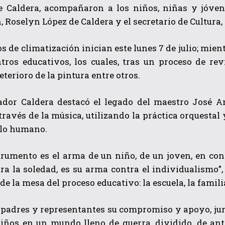
 Caldera, acompañaron a los niños, niñas y jóven
 Roselyn López de Caldera y el secretario de Cultura,
os de climatización inician este lunes 7 de julio; mie
tros educativos, los cuales, tras un proceso de rev
eterioro de la pintura entre otros.
ador Caldera destacó el legado del maestro José A
QUIERO SUSCRIBIRME
través de la música, utilizando la práctica orquesta
llo humano.
He leído y acepto las
Política de privacidad
.
rumento es el arma de un niño, de un joven, en cont
a la soledad, es su arma contra el individualismo”,
 de la mesa del proceso educativo: la escuela, la fami
 padres y representantes su compromiso y apoyo, jun
niños en un mundo lleno de guerra, dividido, de ant