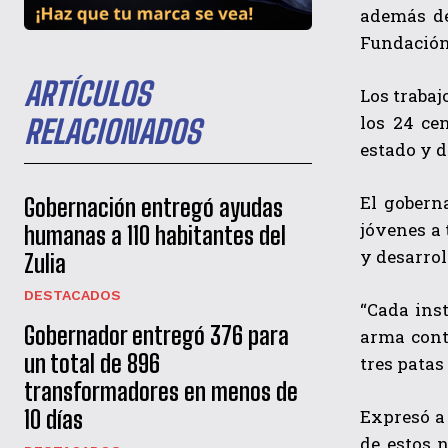
además de
Fundación,
ARTÍCULOS
Los trabaj
los 24 cen
RELACIONADOS
estado y d
El gobern
Gobernación entregó ayudas
jóvenes a 
humanas a 110 habitantes del
y desarro
Zulia
DESTACADOS
“Cada inst
Gobernador entregó 376 para
arma contr
un total de 896
tres patas
transformadores en menos de
Expresó a
10 días
de estos 