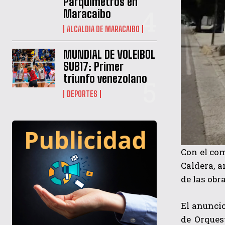
Parquímetros en
Maracaibo
ALCALDIA DE MARACAIBO
MUNDIAL DE VOLEIBOL
SUB17: Primer
triunfo venezolano
DEPORTES
Con el com
Caldera, a
de las obr
El anuncio
de Orques