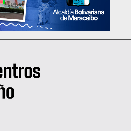
entros
iño