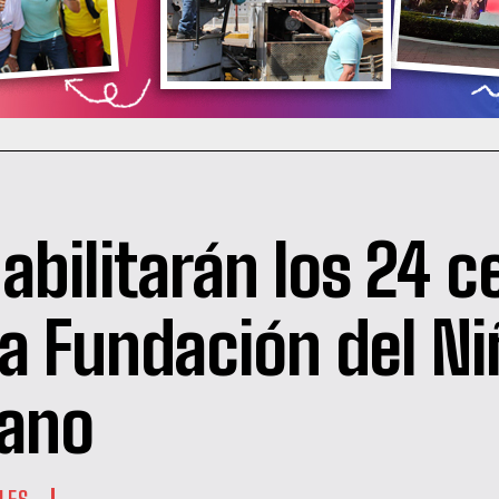
abilitarán los 24 c
la Fundación del N
iano
LES