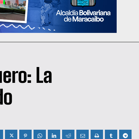
ero: La
do