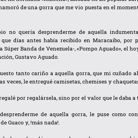
enamoró de una gorra que me vio puesta en el momen
pio no quería desprenderme de aquella indumenta
 que días antes había recibido en Maracaibo, por p
La Súper Banda de Venezuela-, «Pompo Aguado», el ho
ación, Gustavo Aguado.
QUIERO SUSCRIBIRME
uesto tanto cariño a aquella gorra, que mi cuñado al
He leído y acepto las
Política de privacidad
.
s veces, le entregué camisetas, chemises y chaqueta
 regalé por regalársela, sino por el valor que le daba a
desprenderme de aquella gorra, le puse como con
de Guaco y, !más nada!.