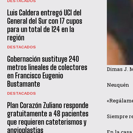
DESTACADOS
Luis Caldera entregó UCI del
General del Sur con 17 cupos
para un total de 124 en la
región
DESTACADOS
Gobernación sustituye 240
metros lineales de colectores
Dimas J. 
en Francisco Eugenio
Bustamante
Neuquén
DESTACADOS
«Regálame
Plan Corazón Zuliano responde
gratuitamente a 48 pacientes
Siempre re
que requieren cateterismos y
angioplastias
En la casa