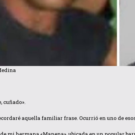
Medina
, cuñado».
cordaré aquella familiar frase. Ocurrió en uno de esos
 de mi hermana «Manena», ubicada en un popular barr