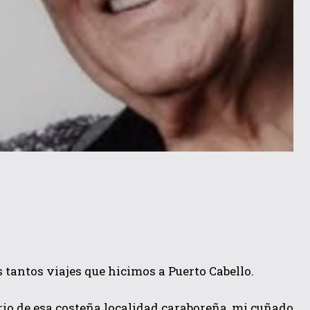
 tantos viajes que hicimos a Puerto Cabello.
io de esa costeña localidad caraboreña, mi cuñado