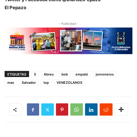
El Pepazo
- Publicidad -
ETIQUETAS
5
Abreu
bob
empató
jonroneros
mas
Salvador
top
VENEZOLANOS