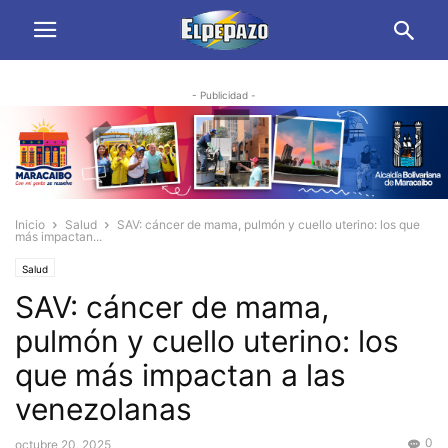
- Publicidad -
Inicio
Salud
SAV: cáncer de mama, pulmón y cuello uterino: los que
más impactan...
Salud
SAV: cáncer de mama,
pulmón y cuello uterino: los
que más impactan a las
venezolanas
0
octubre 20, 2025