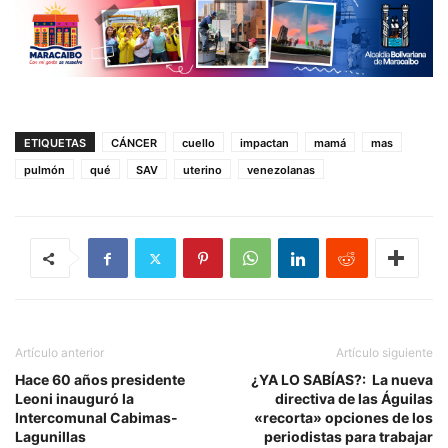
ETIQUETAS
CÁNCER
cuello
impactan
mamá
mas
pulmón
qué
SAV
uterino
venezolanas
Artículo anterior
Artículo siguiente
Hace 60 años presidente
¿YA LO SABÍAS?: La nueva
Leoni inauguró la
directiva de las Águilas
Intercomunal Cabimas-
«recorta» opciones de los
Lagunillas
periodistas para trabajar