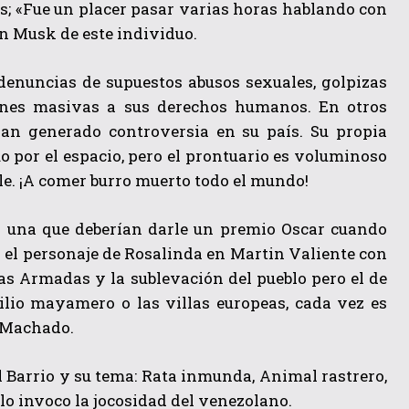
os; «Fue un placer pasar varias horas hablando con
n Musk de este individuo.
 denuncias de supuestos abusos sexuales, golpizas
iones masivas a sus derechos humanos. En otros
an generado controversia en su país. Su propia
 por el espacio, pero el prontuario es voluminoso
ele. ¡A comer burro muerto todo el mundo!
s una que deberían darle un premio Oscar cuando
 el personaje de Rosalinda en Martin Valiente con
rzas Armadas y la sublevación del pueblo pero el de
xilio mayamero o las villas europeas, cada vez es
a Machado.
l Barrio y su tema: Rata inmunda, Animal rastrero,
lo invoco la jocosidad del venezolano.