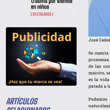
trauma por sismos
en niños
DESTACADOS
José Cede
Se cuenta
promesas, 
de las co
maicito, s
es la vida
patada a l
Podemos 
ARTÍCULOS
naturaleza