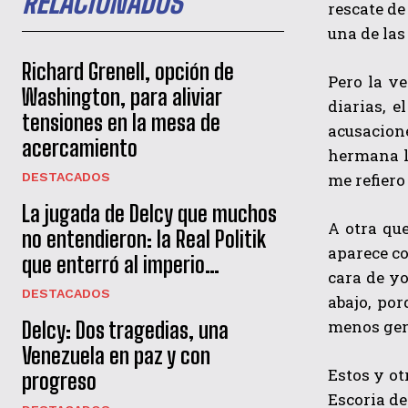
RELACIONADOS
rescate de
una de las
Richard Grenell, opción de
Pero la ve
Washington, para aliviar
diarias, 
tensiones en la mesa de
acusacion
acercamiento
hermana lo
me refiero
DESTACADOS
La jugada de Delcy que muchos
A otra qu
no entendieron: la Real Politik
aparece co
que enterró al imperio…
cara de yo
DESTACADOS
abajo, po
menos gent
Delcy: Dos tragedias, una
Venezuela en paz y con
Estos y ot
progreso
Escoria de