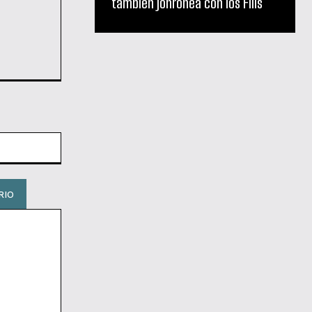
también jonronea con los Filis
Sitio
web: