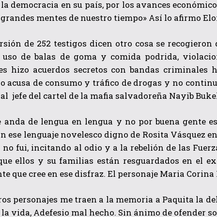
 la democracia en su país, por los avances económic
 grandes mentes de nuestro tiempo» Así lo afirmo Elo
rsión de 252 testigos dicen otro cosa se recogieron
el uso de balas de goma y comida podrida, violac
es hizo acuerdos secretos con bandas criminales h
 acusa de consumo y tráfico de drogas y no continuo
 al jefe del cartel de la mafia salvadoreña Nayib Buk
QUIERO SUSCRIBIRME
e anda de lengua en lengua y no por buena gente e
He leído y acepto las
Política de privacidad
.
n ese lenguaje novelesco digno de Rosita Vásquez en
 no fui, incitando al odio y a la rebelión de las Fue
rque ellos y su familias están resguardados en el e
e que cree en ese disfraz. El personaje Maria Corin
ros personajes me traen a la memoria a Paquita la de
 la vida, Adefesio mal hecho. Sin ánimo de ofender so