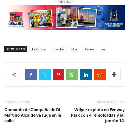
- Publicidad -
ETIQUETAS
La Cobra
marchó
Nos
Parker
se
Artículo anterior
Artículo siguiente
Comando de Campaña de Di
Wilyer explotó en Fenway
Martino Alcalde ya ruge en la
Park con 4 remolcadas y su
calle
jonrón 14