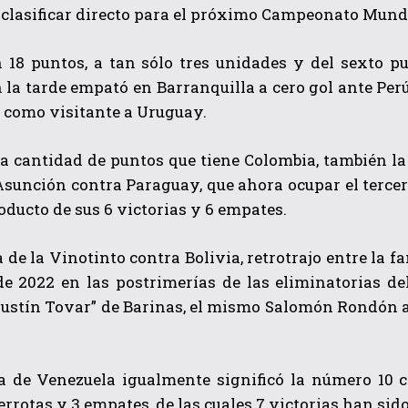
clasificar directo para el próximo Campeonato Mundi
 18 puntos, a tan sólo tres unidades y del sexto p
 la tarde empató en Barranquilla a cero gol ante Pe
o como visitante a Uruguay.
a cantidad de puntos que tiene Colombia, también la
Asunción contra Paraguay, que ahora ocupar el terce
oducto de sus 6 victorias y 6 empates.
a de la Vinotinto contra Bolivia, retrotrajo entre la f
de 2022 en las postrimerías de las eliminatorias d
ustín Tovar” de Barinas, el mismo Salomón Rondón ano
a de Venezuela igualmente significó la número 10 co
errotas y 3 empates, de las cuales 7 victorias han sid