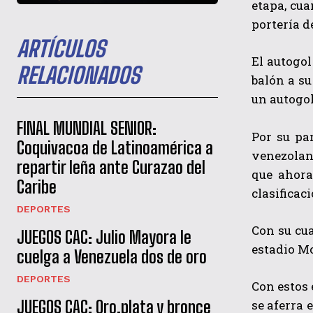
etapa, cua
portería d
ARTÍCULOS
El autogol
RELACIONADOS
balón a su
un autogol
FINAL MUNDIAL SENIOR:
Por su pa
Coquivacoa de Latinoamérica a
venezolan
repartir leña ante Curazao del
que ahora
Caribe
clasificac
DEPORTES
Con su cua
JUEGOS CAC: Julio Mayora le
estadio Mo
cuelga a Venezuela dos de oro
DEPORTES
Con estos 
se aferra 
JUEGOS CAC: Oro,plata y bronce