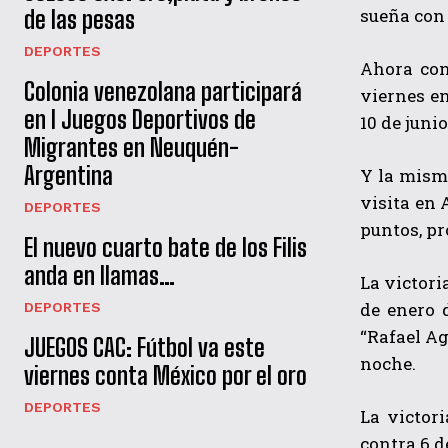
sueña con 
de las pesas
DEPORTES
Ahora con
Colonia venezolana participará
viernes en
en I Juegos Deportivos de
10 de juni
Migrantes en Neuquén-
Argentina
Y la mism
visita en 
DEPORTES
puntos, pr
El nuevo cuarto bate de los Filis
anda en llamas…
La victori
de enero 
DEPORTES
“Rafael Ag
JUEGOS CAC: Fútbol va este
noche.
viernes conta México por el oro
DEPORTES
La victori
contra 6 d