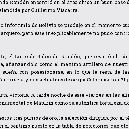
ndo Rondón encontró en el área chica un buen pase de
efendida por Guillermo Viscarra.
 o infortunio de Bolivia se produjo en el momento c
 arquero, pero éste inexplicablemente no pudo contro
.
rte, el tanto de Salomón Rondón, que resultó el núm
QUIERO SUSCRIBIRME
a, afianzándolo como el máximo artillero de nuestr
 sueña con posesionarse, en lo que le resta de las
He leído y acepto las
Política de privacidad
.
ión directa y que actualmente ocupa Colombia con 21 
rta victoria la tarde noche de este viernes en las e
numental de Maturín como su auténtica fortaleza, do
estos tres puntos de oro, la selección dirigida por el
en el séptimo puesto en la tabla de posiciones, que o