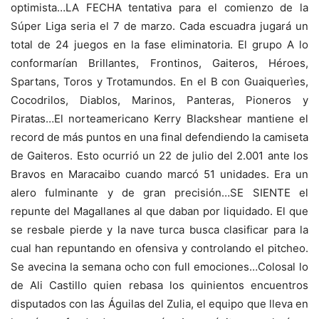
optimista…LA FECHA tentativa para el comienzo de la
Súper Liga seria el 7 de marzo. Cada escuadra jugará un
total de 24 juegos en la fase eliminatoria. El grupo A lo
conformarían Brillantes, Frontinos, Gaiteros, Héroes,
Spartans, Toros y Trotamundos. En el B con Guaiquerìes,
Cocodrilos, Diablos, Marinos, Panteras, Pioneros y
Piratas…El norteamericano Kerry Blackshear mantiene el
record de más puntos en una final defendiendo la camiseta
de Gaiteros. Esto ocurrió un 22 de julio del 2.001 ante los
Bravos en Maracaibo cuando marcó 51 unidades. Era un
alero fulminante y de gran precisión…SE SIENTE el
repunte del Magallanes al que daban por liquidado. El que
se resbale pierde y la nave turca busca clasificar para la
cual han repuntando en ofensiva y controlando el pitcheo.
Se avecina la semana ocho con full emociones…Colosal lo
de Ali Castillo quien rebasa los quinientos encuentros
disputados con las Águilas del Zulia, el equipo que lleva en