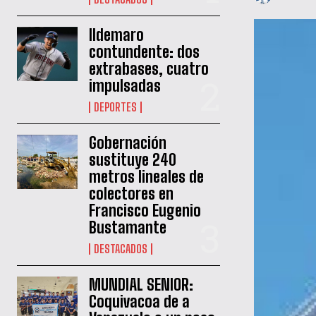
Ildemaro
contundente: dos
extrabases, cuatro
impulsadas
DEPORTES
Gobernación
sustituye 240
metros lineales de
colectores en
Francisco Eugenio
Bustamante
DESTACADOS
MUNDIAL SENIOR:
Coquivacoa de a