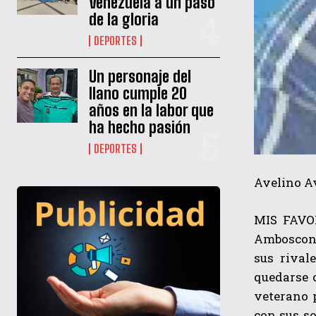
Venezuela a un paso
de la gloria
DEPORTES
Un personaje del
llano cumple 20
años en la labor que
ha hecho pasión
DEPORTES
Avelino A
MIS FAVOR
Ambosconj
sus rival
quedarse 
veterano p
con sus s