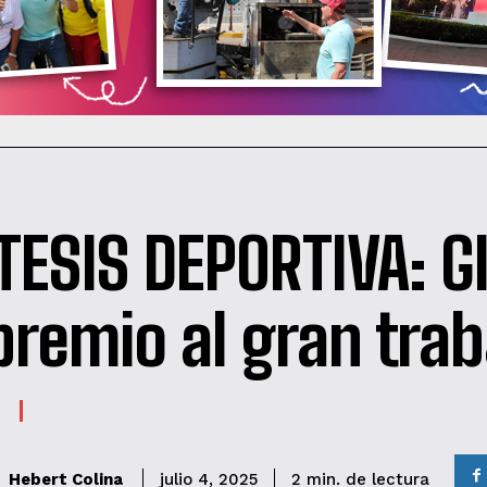
TESIS DEPORTIVA: G
premio al gran trab
de lectura
Hebert Colina
2
min.
julio 4, 2025