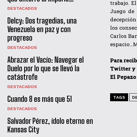
trabajo. E
DESTACADOS
Juego de 
decepció
Delcy: Dos tragedias, una
los consec
Venezuela en paz y con
Carlos Ba
progreso
espacio…Mi
DESTACADOS
Abrazar el Vacío: Navegar el
Para recib
Duelo por lo que se llevó la
Twitter y
catástrofe
El Pepazo
DESTACADOS
Cuando 8 es más que 51
TAGS
D
DESTACADOS
Salvador Pérez, ídolo eterno en
Kansas City