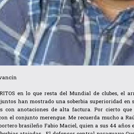
vancín
ITOS en lo que resta del Mundial de clubes, el ar
untos han mostrado una soberbia superioridad en su
es con anotaciones de alta factura. Por cierto que
con el conjunto merengue. Me recuerda mucho a Raú
ortero brasileño Fabio Maciel, quien a sus 44 años 
oberbias atajadas….El defensor central paraguayo Gu