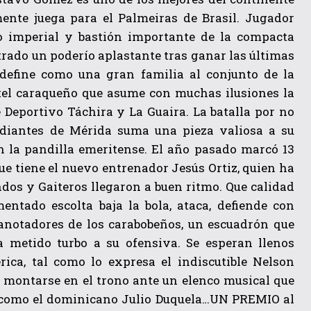
ente juega para el Palmeiras de Brasil. Jugador
ro imperial y bastión importante de la compacta
trado un poderío aplastante tras ganar las últimas
define como una gran familia al conjunto de la
tel caraqueño que asume con muchas ilusiones la
 Deportivo Táchira y La Guaira. La batalla por no
diantes de Mérida suma una pieza valiosa a su
on la pandilla emeritense. El año pasado marcó 13
ue tiene el nuevo entrenador Jesús Ortiz, quien ha
os y Gaiteros llegaron a buen ritmo. Que calidad
ntado escolta baja la bola, ataca, defiende con
 anotadores de los carabobeños, un escuadrón que
a metido turbo a su ofensiva. Se esperan llenos
ica, tal como lo expresa el indiscutible Nelson
 montarse en el trono ante un elenco musical que
a como el dominicano Julio Duquela…UN PREMIO al