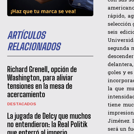
americano
rápido, a
selección 
seis edic
ARTÍCULOS
Universid
RELACIONADOS
segunda m
descender
delantera,
Richard Grenell, opción de
goles y es
Washington, para aliviar
incorpora
tensiones en la mesa de
la que mu
acercamiento
intensida
tiene muc
DESTACADOS
impresion
La jugada de Delcy que muchos
Jiménez. 
no entendieron: la Real Politik
será un f
que enterró al imperio…