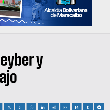
leyber y
ajo