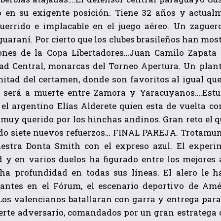
 en su exigente posición. Tiene 32 años y actualm
guerrido e implacable en el juego aéreo. Un zague
guaraní. Por cierto que los clubes brasileños han mos
iones de la Copa Libertadores…Juan Camilo Zapata 
ad Central, monarcas del Torneo Apertura. Un plan
itad del certamen, donde son favoritos al igual que
 será a muerte entre Zamora y Yaracuyanos….Estu
QUIERO SUSCRIBIRME
 el argentino Elías Alderete quien esta de vuelta c
 muy querido por los hinchas andinos. Gran reto el q
He leído y acepto las
Política de privacidad
.
do siete nuevos refuerzos… FINAL PAREJA. Trotamund
estra Donta Smith con el expreso azul. El experime
d y en varios duelos ha figurado entre los mejores
ha profundidad en todas sus líneas. El alero le h
antes en el Fórum, el escenario deportivo de Amér
Los valencianos batallaran con garra y entrega para
uerte adversario, comandados por un gran estrateg