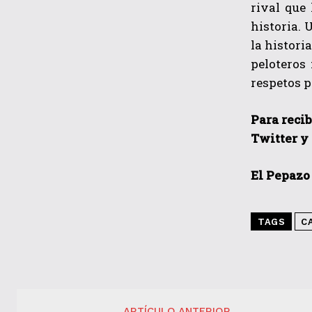
rival que
historia. 
la histori
peloteros
respetos p
Para recib
Twitter y
El Pepazo
TAGS
C
ARTÍCULO ANTERIOR