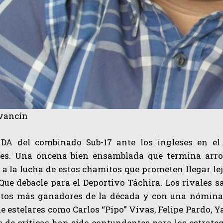
vancín
A del combinado Sub-17 ante los ingleses en el
es. Una oncena bien ensamblada que termina arrol
 a la lucha de estos chamitos que prometen llegar lejo
Que debacle para el Deportivo Táchira. Los rivales 
ntos más ganadores de la década y con una nómina l
e estelares como Carlos “Pipo” Vivas, Felipe Pardo,
s de críticas han sido contundentes para los estrateg