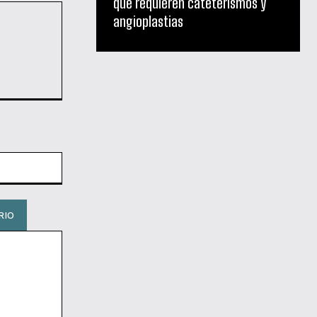
que requieren cateterismos y
angioplastias
Sitio
web: