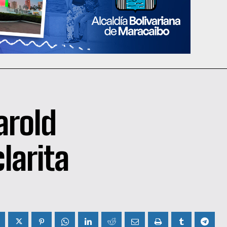
arold
larita