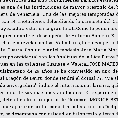
es una de las instituciones de mayor prestigio del 
lera de Venezuela…Una de las mejores temporadas d
 con 14 anotaciones defendiendo la camiseta del Car
oyectado a estar en la gran final…Como le ponen los
mpresionante el desempeño de Antonio Romero, Erick
el atleta revelación Isaí Valladares, la nueva perla d
 La Guaira. Con un plantel modesto José María Morr
QUIERO SUSCRIBIRME
 grupo occidental son los finalistas de la Liga Futve
tes en las calientes Guanare y Valera…JOSE MATERAN
He leído y acepto las
Política de privacidad
.
quisimetano de 29 años se ha convertido en uno de 
al Dragón de Bauru donde tendrá el dorsal 77. “Me s
e envergadura”, indicó el internacional larense, qu
 en uno de sus máximos anotadores…El experiment
, defendiendo al conjunto de Huracán…MOKKIE BET
a que aparte de brillar como beisbolista con los Dod
o, se desempeña con calidad en baloncesto y tenis d