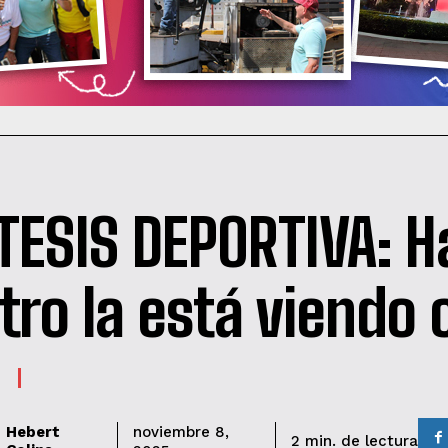
TESIS DEPORTIVA: H
tro la está viendo c
Hebert
noviembre 8,
de lectura
2
min.