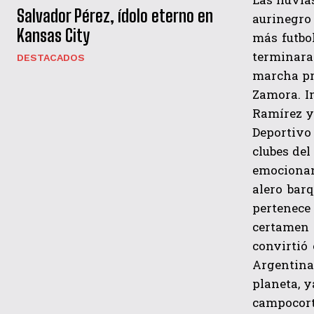
Salvador Pérez, ídolo eterno en
aurinegro 
Kansas City
más futbo
terminara
DESTACADOS
marcha pr
Zamora. I
Ramírez y 
Deportivo
clubes del
emocionan
alero bar
pertenece 
certamen d
convirtió
Argentina
planeta, y
campocort