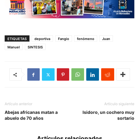
ETIQUETAS
deportiva
Fangio
fenómeno
Juan
Manuel
SINTESIS
Artículo anterior
Artículo siguiente
Abejas africanas matan a
Isidoro, un cochero muy
abuelo de 70 años
sortario
Artículos relacionados