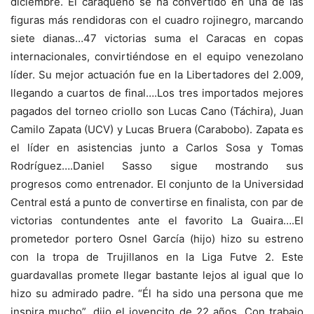
diciembre. El caraqueño se ha convertido en una de las
figuras más rendidoras con el cuadro rojinegro, marcando
siete dianas…47 victorias suma el Caracas en copas
internacionales, convirtiéndose en el equipo venezolano
líder. Su mejor actuación fue en la Libertadores del 2.009,
llegando a cuartos de final….Los tres importados mejores
pagados del torneo criollo son Lucas Cano (Táchira), Juan
Camilo Zapata (UCV) y Lucas Bruera (Carabobo). Zapata es
el líder en asistencias junto a Carlos Sosa y Tomas
Rodríguez….Daniel Sasso sigue mostrando sus
progresos como entrenador. El conjunto de la Universidad
Central está a punto de convertirse en finalista, con par de
victorias contundentes ante el favorito La Guaira….El
prometedor portero Osnel García (hijo) hizo su estreno
con la tropa de Trujillanos en la Liga Futve 2. Este
guardavallas promete llegar bastante lejos al igual que lo
hizo su admirado padre. “Él ha sido una persona que me
inspira mucho”, dijo el jovencito de 22 años. Con trabajo