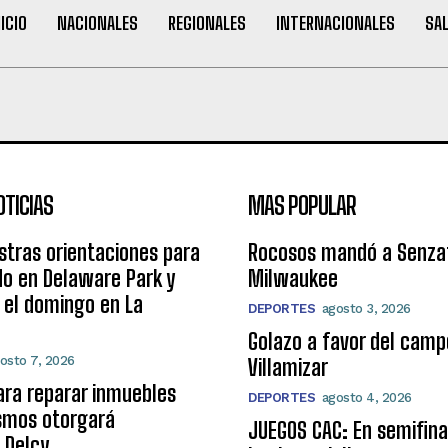
NICIO
NACIONALES
REGIONALES
INTERNACIONALES
SA
OTICIAS
MAS POPULAR
estras orientaciones para
Rocosos mandó a Senza
o en Delaware Park y
Milwaukee
y el domingo en La
DEPORTES
agosto 3, 2026
Golazo a favor del camp
osto 7, 2026
Villamizar
ara reparar inmuebles
DEPORTES
agosto 4, 2026
ismos otorgará
JUEGOS CAC: En semifina
 Delcy