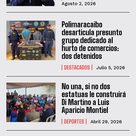
Agosto 2, 2026
Polimaracaibo
desarticula presunto
grupo dedicado al
hurto de comercios:
dos detenidos
DESTACADOS
Julio 5, 2026
No una, si no dos
estatuas le construirá
Di Martino a Luis
QUIERO SUSCRIBIRME
Aparicio Montiel
He leído y acepto las
Política de privacidad
.
DEPORTES
Abril 29, 2026