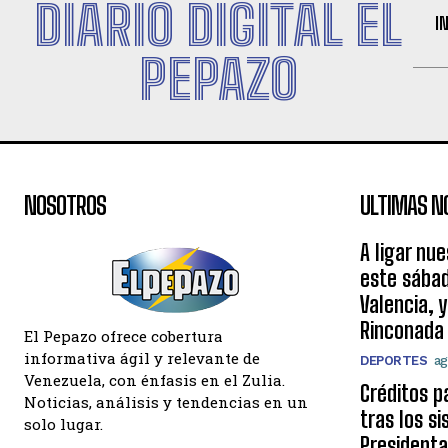
DIARIO DIGITAL EL
I
PEPAZO
NOSOTROS
ULTIMAS N
A ligar nu
este sábad
Valencia, 
Rinconada
El Pepazo ofrece cobertura
informativa ágil y relevante de
DEPORTES
ag
Venezuela, con énfasis en el Zulia.
Créditos p
Noticias, análisis y tendencias en un
tras los s
solo lugar.
Presidenta