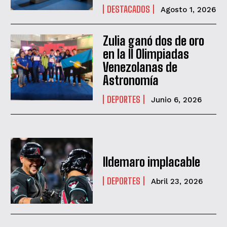
DESTACADOS
Agosto 1, 2026
Zulia ganó dos de oro
en la II Olimpiadas
Venezolanas de
Astronomía
DEPORTES
Junio 6, 2026
Ildemaro implacable
QUIERO SUSCRIBIRME
DEPORTES
Abril 23, 2026
He leído y acepto las
Política de privacidad
.