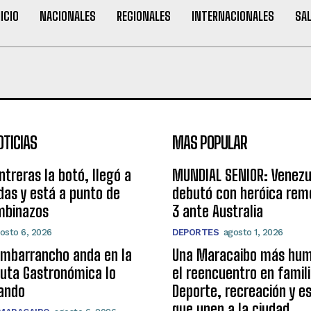
NICIO
NACIONALES
REGIONALES
INTERNACIONALES
SA
OTICIAS
MAS POPULAR
ntreras la botó, llegó a
MUNDIAL SENIOR: Venezu
as y está a punto de
debutó con heróica rem
mbinazos
3 ante Australia
osto 6, 2026
DEPORTES
agosto 1, 2026
umbarrancho anda en la
Una Maracaibo más hum
 Ruta Gastronómica lo
el reencuentro en famili
ando
Deporte, recreación y e
que unen a la ciudad