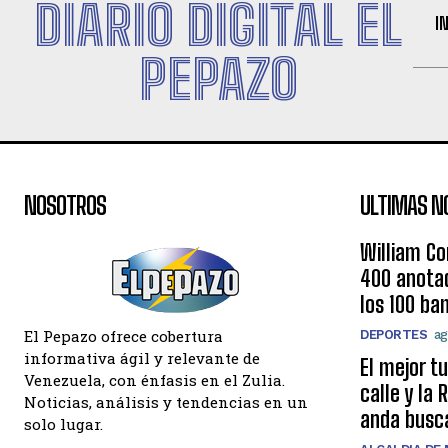
DIARIO DIGITAL EL
I
PEPAZO
NOSOTROS
ULTIMAS N
William Co
400 anotad
los 100 ba
El Pepazo ofrece cobertura
DEPORTES
ag
informativa ágil y relevante de
El mejor t
Venezuela, con énfasis en el Zulia.
calle y la
Noticias, análisis y tendencias en un
anda busc
solo lugar.