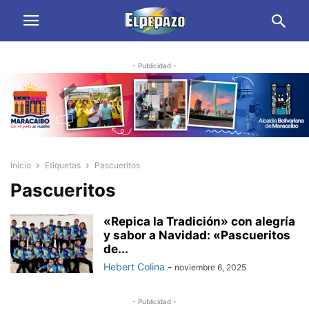
- Publicidad -
Inicio
Etiquetas
Pascueritos
Pascueritos
«Repica la Tradición» con alegría
y sabor a Navidad: «Pascueritos
de...
Hebert Colina
-
noviembre 6, 2025
- Publicidad -