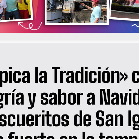
pica la Tradición» 
gría y sabor a Navi
scueritos de San I