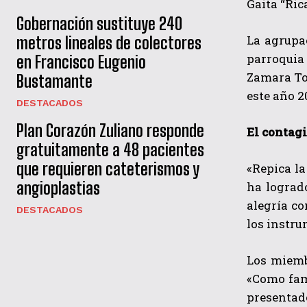
Gaita “Ric
Gobernación sustituye 240
La agrupa
metros lineales de colectores
parroquia
en Francisco Eugenio
Zamara To
Bustamante
este año 2
DESTACADOS
Plan Corazón Zuliano responde
El contagi
gratuitamente a 48 pacientes
que requieren cateterismos y
«Repica la
angioplastias
ha lograd
alegría co
DESTACADOS
los instru
Los miemb
«Como fam
presentad