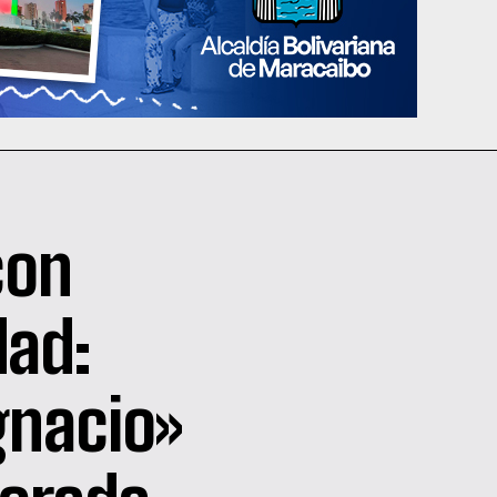
con
dad:
gnacio»