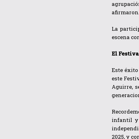
agrupació
afirmaron
La partic
escena con
El Festiv
Este éxito
este Festi
Aguirre, 
generacion
Recordemo
infantil 
independi
2025, y co