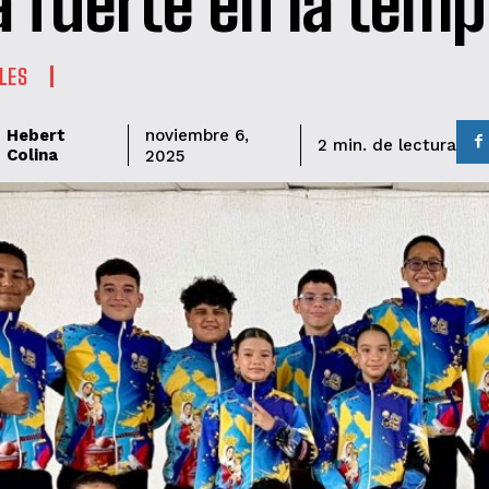
a fuerte en la tem
LES
Hebert
noviembre 6,
de lectura
2
min.
Colina
2025