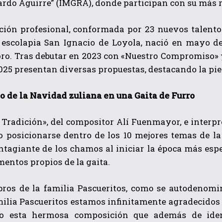
ardo Aguirre” (IMGRA), donde participan con su más r
ción profesional, conformada por 23 nuevos talentos
 escolapia San Ignacio de Loyola, nació en mayo de
ro. Tras debutar en 2023 con «Nuestro Compromiso» y
025 presentan diversas propuestas, destacando la pie
o de la Navidad zuliana en una Gaita de Furro
QUIERO SUSCRIBIRME
 Tradición», del compositor Alí Fuenmayor, e interp
He leído y acepto las
Política de privacidad
.
o posicionarse dentro de los 10 mejores temas de la
ntagiante de los chamos al iniciar la época más espe
mentos propios de la gaita.
ros de la familia Pascueritos, como se autodenomi
ilia Pascueritos estamos infinitamente agradecidos 
o esta hermosa composición que además de ident