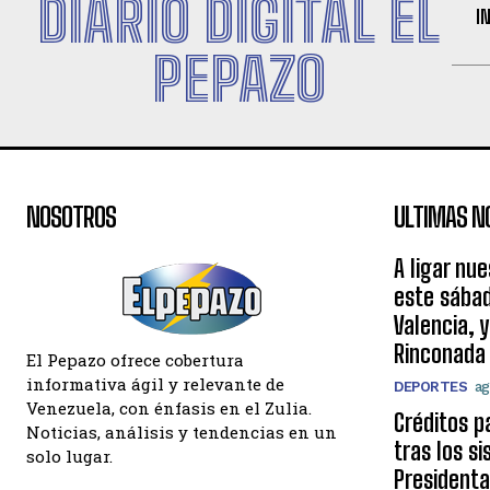
DIARIO DIGITAL EL
I
PEPAZO
NOSOTROS
ULTIMAS N
A ligar nu
este sábad
Valencia, 
Rinconada
El Pepazo ofrece cobertura
informativa ágil y relevante de
DEPORTES
ag
Venezuela, con énfasis en el Zulia.
Créditos p
Noticias, análisis y tendencias en un
tras los s
solo lugar.
Presidenta