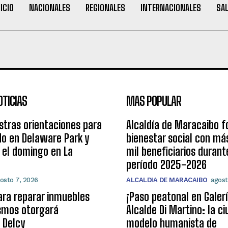
NICIO
NACIONALES
REGIONALES
INTERNACIONALES
SA
OTICIAS
MAS POPULAR
estras orientaciones para
Alcaldía de Maracaibo f
o en Delaware Park y
bienestar social con má
y el domingo en La
mil beneficiarios durant
período 2025-2026
osto 7, 2026
ALCALDIA DE MARACAIBO
agost
ara reparar inmuebles
¡Paso peatonal en Galerí
ismos otorgará
Alcalde Di Martino: la c
 Delcy
modelo humanista de