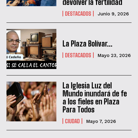
devolver la fertilidad
DESTACADOS
Junio 9, 2026
La Plaza Bolívar…
DESTACADOS
Mayo 23, 2026
La Iglesia Luz del
Mundo inundará de fe
a los fieles en Plaza
QUIERO SUSCRIBIRME
Para Todos
He leído y acepto las
Política de privacidad
.
CIUDAD
Mayo 7, 2026