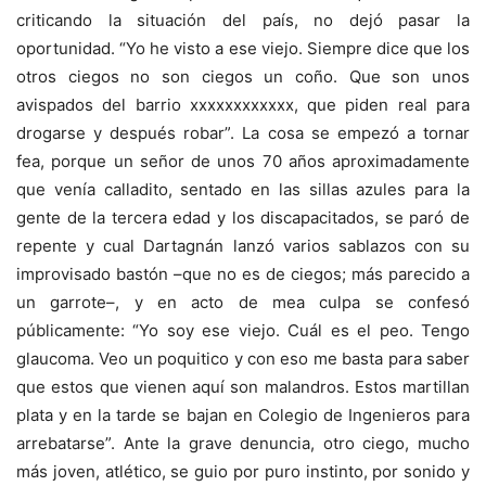
criticando la situación del país, no dejó pasar la
oportunidad. “Yo he visto a ese viejo. Siempre dice que los
otros ciegos no son ciegos un coño. Que son unos
avispados del barrio xxxxxxxxxxxx, que piden real para
drogarse y después robar”. La cosa se empezó a tornar
fea, porque un señor de unos 70 años aproximadamente
que venía calladito, sentado en las sillas azules para la
gente de la tercera edad y los discapacitados, se paró de
repente y cual Dartagnán lanzó varios sablazos con su
improvisado bastón –que no es de ciegos; más parecido a
un garrote–, y en acto de mea culpa se confesó
públicamente: “Yo soy ese viejo. Cuál es el peo. Tengo
glaucoma. Veo un poquitico y con eso me basta para saber
que estos que vienen aquí son malandros. Estos martillan
plata y en la tarde se bajan en Colegio de Ingenieros para
arrebatarse”. Ante la grave denuncia, otro ciego, mucho
más joven, atlético, se guio por puro instinto, por sonido y