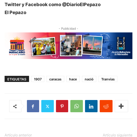
Twitter y Facebook como @DiarioElPepazo
El Pepazo
- Publicidad -
ETIQUETAS
1907
caracas
hace
nació
Tranvías
Artículo anterior
Artículo siguiente