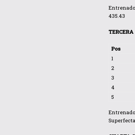
Entrenador
435.43
TERCERA 
Pos
1
2
3
4
5
Entrenador
Superfecta