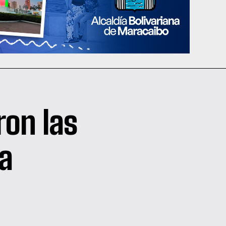
on las
la