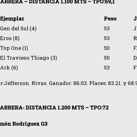
ARRERA – DISTANCIA 1.100 MTS – TPO:69,1
Ejemplar
Peso
J
Gen del Sol (4)
53
J
Eros (8)
53
R
Top One (1)
50
F
El Travieso Thiago (3)
50
D
Ark (6)
53
F
Jefferson. Rivas. Ganador: 86.03. Places: 83.21. y 68.91
ARRERA- DISTANCIA 1.200 MTS – TPO:72
imón Rodríguez G3