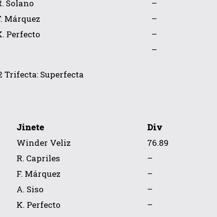
R. Solano
–
F. Márquez
–
K. Perfecto
–
–
 Trifecta: Superfecta
Jinete
Div
Winder Veliz
76.89
R. Capriles
–
F. Márquez
–
A. Siso
–
K. Perfecto
–