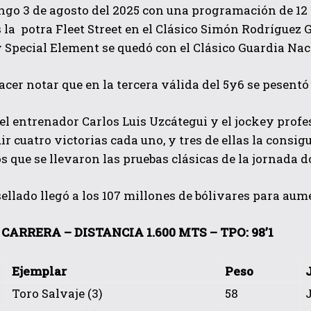
go 3 de agosto del 2025 con una programación de 12 ca
la potra Fleet Street en el Clásico Simón Rodríguez G 
 Special Element se quedó con el Clásico Guardia Nac
cer notar que en la tercera válida del 5y6 se pesent
el entrenador Carlos Luis Uzcátegui y el jockey pro
ir cuatro victorias cada uno, y tres de ellas la consi
QUIERO SUSCRIBIRME
 que se llevaron las pruebas clásicas de la jornada 
He leído y acepto las
Política de privacidad
.
ellado llegó a los 107 millones de bólivares para aume
CARRERA – DISTANCIA 1.600 MTS – TPO: 98’1
Ejemplar
Peso
Toro Salvaje (3)
58