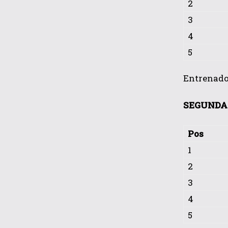
2
3
4
5
Entrenador
SEGUNDA 
Pos
1
2
3
4
5