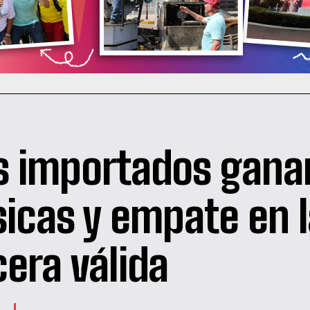
s importados ganar
sicas y empate en 
cera válida