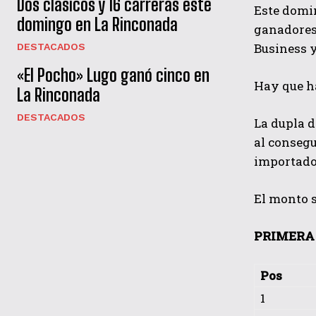
Dos clásicos y 16 carreras este
Este domin
domingo en La Rinconada
ganadores 
Business y
DESTACADOS
«El Pocho» Lugo ganó cinco en
Hay que ha
La Rinconada
DESTACADOS
La dupla d
al consegu
importados
El monto s
PRIMERA 
Pos
1