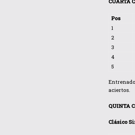
CUARTA C
Pos
1
2
3
4
5
Entrenador:
aciertos.
QUINTA C
Clásico S