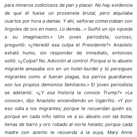
para mineros codiciosos de pan y placer. No hay evidencia
de que él fuese un proxeneta brutal, pero alquilaba
cuartos por hora a damas. Y ahí, señoras comerciaban con
lingotes de oro en mano. Lo demás…»
Guiñó un ojo
«queda
a su imaginación.»
Un joven periodista, curioso,
preguntó:
«¿Heredó esa culpa el Presidente?»
Anacleto
exhaló humo, sin responder de inmediato, entonces
soltó:
«¿Culpa? No. Adicción al control. Porque si tu abuelo
migrante amasaba oro en un hotel-burdel y tú persigues
migrantes como si fueran plagas, tus perros guardianes
son tus propios demonios familiares.»
El joven periodista
se adelantó:
«¿Y esa historia la conoce Trump?» «La
conoce»,
dijo Anacleto encendiendo un cigarrillo.
«Y por
eso odia a los migrantes; porque le recuerdan quién es;
porque en cada niño latino ve a su abuelo con las botas
llenas de barro y oro robado al norte helado; porque cada
madre con acento le recuerda a la suya, Mary Anne