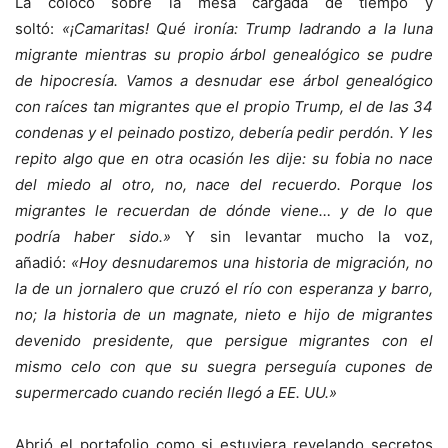
La colocó sobre la mesa cargada de tiempo y
soltó:
«¡Camaritas! Qué ironía: Trump ladrando a la luna
migrante mientras su propio árbol genealógico se pudre
de hipocresía. Vamos a desnudar ese árbol genealógico
con raíces tan migrantes que el propio Trump, el de las 34
condenas y el peinado postizo, debería pedir perdón. Y les
repito algo que en otra ocasión les dije: su fobia no nace
del miedo al otro, no, nace del recuerdo. Porque los
migrantes le recuerdan de dónde viene… y de lo que
podría haber sido.»
Y sin levantar mucho la voz,
añadió:
«Hoy desnudaremos una historia de migración, no
la de un jornalero que cruzó el río con esperanza y barro,
no; la historia de un magnate, nieto e hijo de migrantes
devenido presidente, que persigue migrantes con el
mismo celo con que su suegra perseguía cupones de
supermercado cuando recién llegó a EE. UU.»
Abrió el portafolio como si estuviera revelando secretos