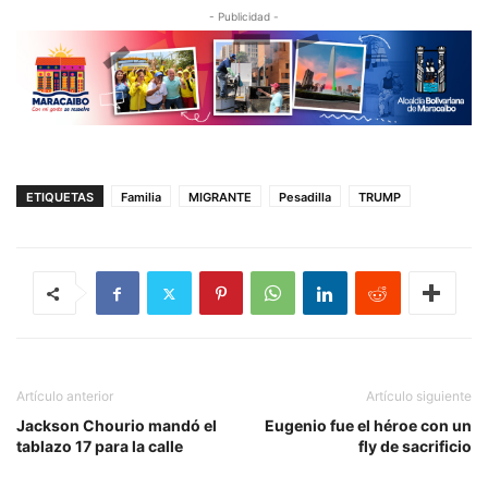
- Publicidad -
ETIQUETAS
Familia
MIGRANTE
Pesadilla
TRUMP
Artículo anterior
Artículo siguiente
Jackson Chourio mandó el
Eugenio fue el héroe con un
tablazo 17 para la calle
fly de sacrificio