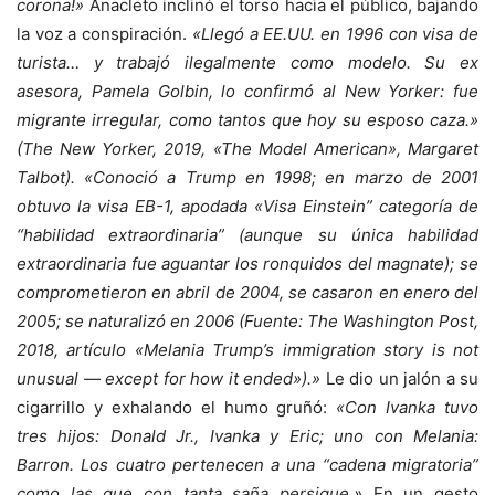
corona!»
Anacleto inclinó el torso hacia el público, bajando
la voz a conspiración.
«Llegó a EE.UU. en 1996 con visa de
turista… y trabajó ilegalmente como modelo. Su ex
asesora, Pamela Golbin, lo confirmó al New Yorker: fue
migrante irregular, como tantos que hoy su esposo caza.»
(The New Yorker, 2019, «The Model American», Margaret
Talbot). «Conoció a Trump en 1998; en marzo de 2001
obtuvo la visa EB-1, apodada «Visa Einstein” categoría de
“habilidad extraordinaria” (aunque su única habilidad
extraordinaria fue aguantar los ronquidos del magnate); se
comprometieron en abril de 2004, se casaron en enero del
2005; se naturalizó en 2006 (Fuente: The Washington Post,
2018, artículo «Melania Trump’s immigration story is not
unusual — except for how it ended»).»
Le dio un jalón a su
cigarrillo y exhalando el humo gruñó:
«Con Ivanka tuvo
tres hijos: Donald Jr., Ivanka y Eric; uno con Melania:
Barron. Los cuatro pertenecen a una “cadena migratoria”
como las que con tanta saña persigue.»
En un gesto