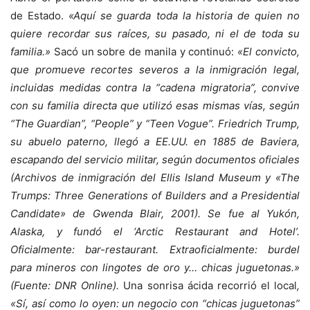
de Estado.
«Aquí se guarda toda la historia de quien no
quiere recordar sus raíces, su pasado, ni el de toda su
familia.»
Sacó un sobre de manila y continuó:
«El convicto,
que promueve recortes severos a la inmigración legal,
incluidas medidas contra la “cadena migratoria”, convive
con su familia directa que utilizó esas mismas vías, según
“The Guardian”, “People” y “Teen Vogue”. Friedrich Trump,
su abuelo paterno, llegó a EE.UU. en 1885 de Baviera,
escapando del servicio militar, según documentos oficiales
(Archivos de inmigración del Ellis Island Museum y «The
Trumps: Three Generations of Builders and a Presidential
Candidate» de Gwenda Blair, 2001). Se fue al Yukón,
Alaska, y fundó el ‘Arctic Restaurant and Hotel’.
Oficialmente: bar-restaurant. Extraoficialmente: burdel
para mineros con lingotes de oro y… chicas juguetonas.»
(Fuente: DNR Online).
Una sonrisa ácida recorrió el local
,
«Sí, así como lo oyen: un negocio con “chicas juguetonas”