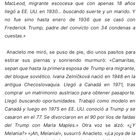
MacLeod, migrante escocesa que con apenas 18 años
llegó a EE. UU. en 1930… buscando suerte y un marido. Y
no fue sino hasta enero de 1936 que se casó con
Frederick Trump, padre del convicto con 34 condenas a
cuestas.»
Anacleto me miró, se puso de pie, dio unos pasitos para
estirar sus piernas y sonriendo murmuró: «
Camaritas,
sepan que hasta la primera esposa de Trump era migrante,
del bloque soviético. Ivana Zelníčková nació en 1948 en la
antigua Checoslovaquia. Llegó a Canadá en 1971, tras
comprar un matrimonio austriaco para obtener pasaporte.
Llegó buscando oportunidades. Trabajó como modelo en
Canadá y luego en 1975 en EE. UU. conoció a Trump y se
casaron en el 77. Se divorciaron en el 90 por líos de faldas
del Trump con Marla Maples.»
Otra voz se alzó:
«¿Y
Melania?» «¡Ah, Melania!»,
susurró Anacleto.
«¡La joya de la