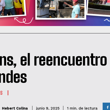
ns, el reencuentro
ndes
ES
de lectura
Hebert Colina
1
min.
junio 9, 2025