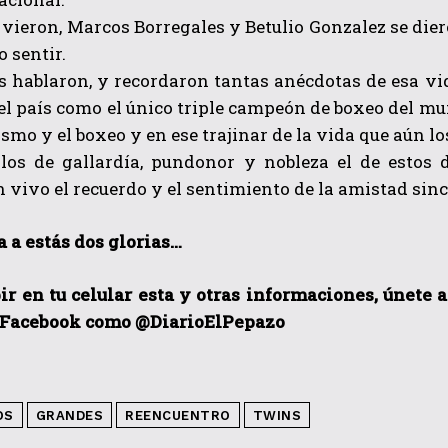
vieron, Marcos Borregales y Betulio Gonzalez se dieron
o sentir.
s hablaron, y recordaron tantas anécdotas de esa vi
el país como el único triple campeón de boxeo del m
tismo y el boxeo y en ese trajinar de la vida que aún l
los de gallardía, pundonor y nobleza el de estos 
vivo el recuerdo y el sentimiento de la amistad sinc
QUIERO SUSCRIBIRME
 a estás dos glorias…
He leído y acepto las
Política de privacidad
.
ir en tu celular esta y otras informaciones, únete 
 Facebook como @DiarioElPepazo
OS
GRANDES
REENCUENTRO
TWINS