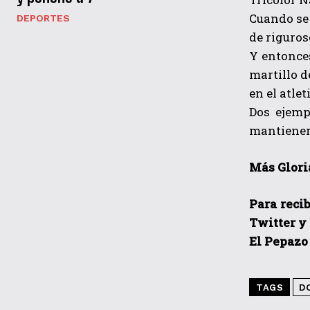
Cuando se 
DEPORTES
de riguros
Y entonce
martillo d
en el atle
Dos ejemp
mantienen 
Más Gloria
Para recib
Twitter y
El Pepazo
TAGS
D