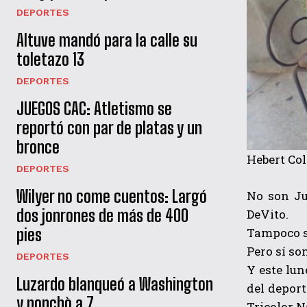
DEPORTES
Altuve mandó para la calle su
toletazo 13
DEPORTES
JUEGOS CAC: Atletismo se
reportó con par de platas y un
bronce
Hebert Col
DEPORTES
Wilyer no come cuentos: Largó
No son Ju
dos jonrones de más de 400
DeVito.
Tampoco s
pies
Pero sí so
DEPORTES
Y este lu
Luzardo blanqueó a Washington
del deport
y ponchò a 7
Tricolor N