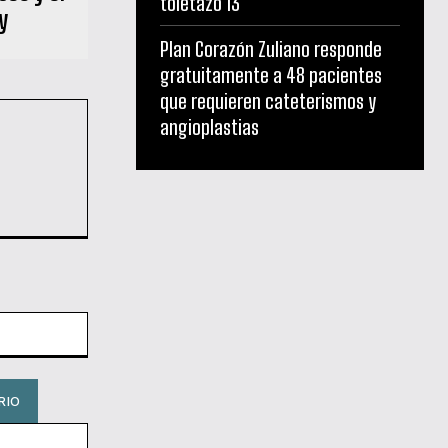
toletazo 13
y
Plan Corazón Zuliano responde
gratuitamente a 48 pacientes
que requieren cateterismos y
angioplastias
Sitio
web: