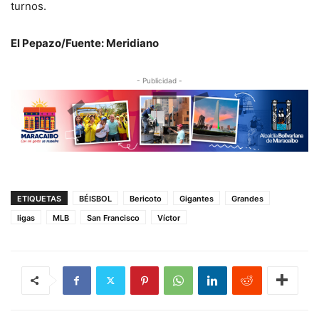
turnos.
El Pepazo/Fuente: Meridiano
- Publicidad -
ETIQUETAS
BÉISBOL
Bericoto
Gigantes
Grandes
ligas
MLB
San Francisco
Víctor