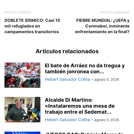
Artículo anterior
Artículo siguiente
DOBLETE SÍSMICO: Casi 15
FIEBRE MUNDIAL: ¿UEFA y
mil refugiados en
Conmebol, inminente
campamentos transitorios
enfrentamiento en la final?
Artículos relacionados
El bate de Arráez no da tregua y
también jonronea con...
Hebert Salvador Colina
-
agosto 5, 2026
Alcalde Di Martino:
«Instalaremos una mesa de
trabajo entre el Sedemat...
Hebert Salvador Colina
-
agosto 5, 2026