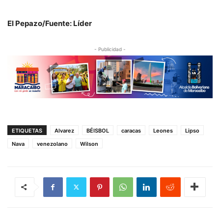
El Pepazo/Fuente: Líder
- Publicidad -
ETIQUETAS
Alvarez
BÉISBOL
caracas
Leones
Lipso
Nava
venezolano
Wilson