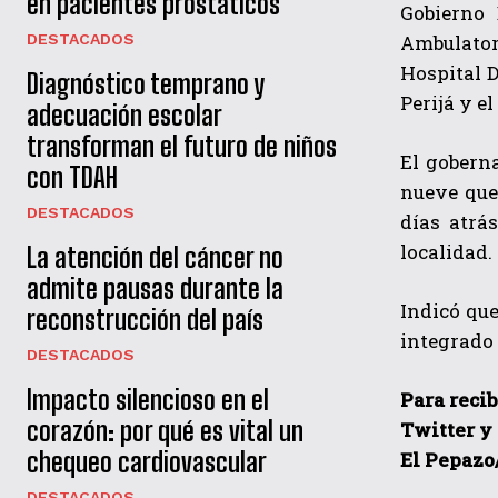
en pacientes prostáticos
Gobierno 
Ambulatori
DESTACADOS
Hospital D
Diagnóstico temprano y
Perijá y e
adecuación escolar
transforman el futuro de niños
El gobern
con TDAH
nueve que
DESTACADOS
días atrá
localidad.
La atención del cáncer no
admite pausas durante la
Indicó que
reconstrucción del país
integrado 
DESTACADOS
Impacto silencioso en el
Para recib
corazón: por qué es vital un
Twitter y
chequeo cardiovascular
El Pepazo
DESTACADOS