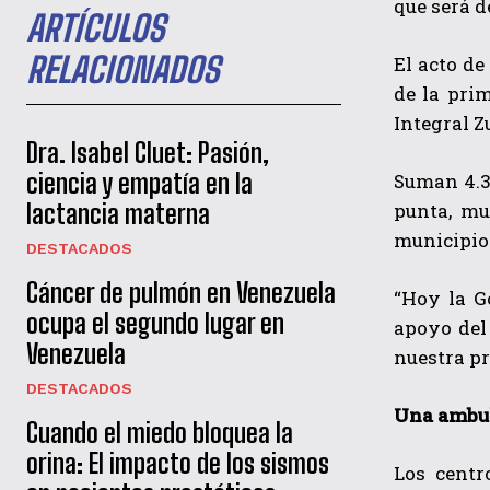
que será d
ARTÍCULOS
RELACIONADOS
El acto de
de la pri
Integral Zu
Dra. Isabel Cluet: Pasión,
ciencia y empatía en la
Suman 4.3
punta, mu
lactancia materna
municipios
DESTACADOS
Cáncer de pulmón en Venezuela
“Hoy la G
ocupa el segundo lugar en
apoyo del
Venezuela
nuestra pr
DESTACADOS
Una ambul
Cuando el miedo bloquea la
orina: El impacto de los sismos
Los centr