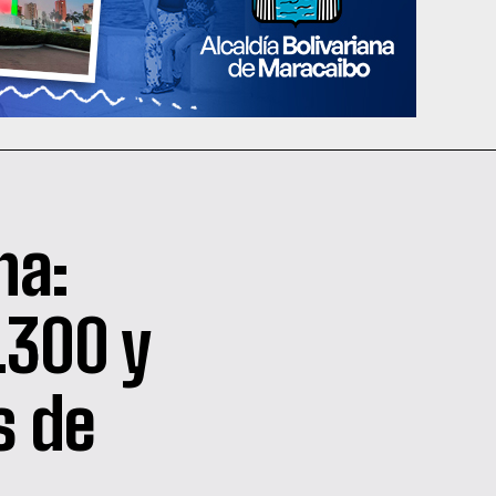
na:
.300 y
s de