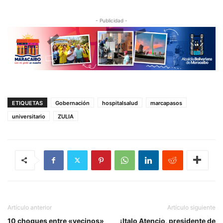
- Publicidad -
ETIQUETAS
Gobernación
hospitalsalud
marcapasos
universitario
ZULIA
Artículo anterior
Artículo siguiente
10 choques entre «vecinos»
¡Italo Atencio, presidente de