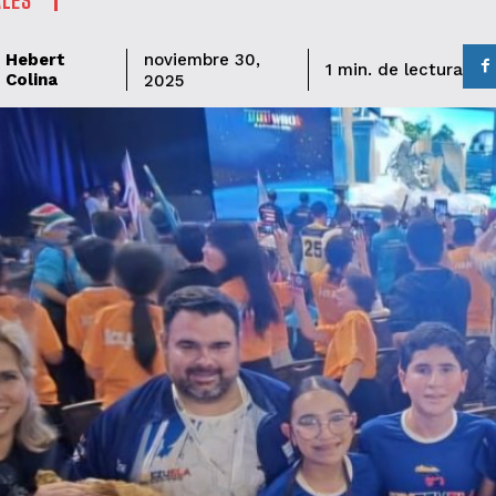
Hebert
noviembre 30,
de lectura
1
min.
Colina
2025