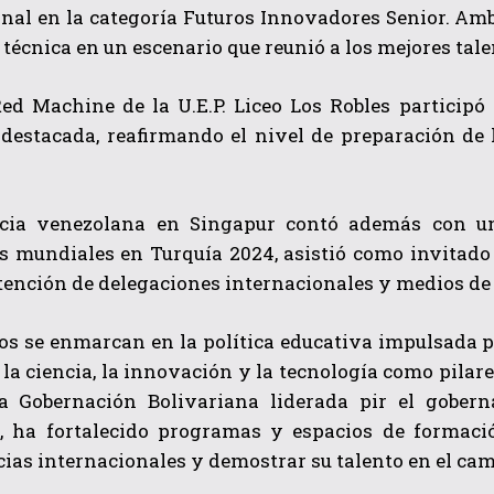
onal en la categoría Futuros Innovadores Senior. Am
técnica en un escenario que reunió a los mejores tal
ed Machine de la U.E.P. Liceo Los Robles participó
 destacada, reafirmando el nivel de preparación de 
cia venezolana en Singapur contó además con un
QUIERO SUSCRIBIRME
 mundiales en Turquía 2024, asistió como invitado 
 atención de delegaciones internacionales y medios 
He leído y acepto las
Política de privacidad
.
os se enmarcan en la política educativa impulsada p
a ciencia, la innovación y la tecnología como pilare
 la Gobernación Bolivariana liderada pir el gobern
, ha fortalecido programas y espacios de formació
as internacionales y demostrar su talento en el cam