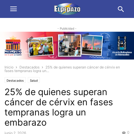
- Publicidad -
Inicio
Destacados
25% de quienes superan cáncer de cérvix en
fases tempranas logra un...
Destacados
Salud
25% de quienes superan
cáncer de cérvix en fases
tempranas logra un
embarazo
0
junio 2, 2026