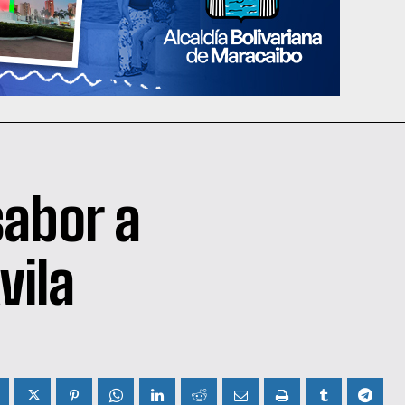
sabor a
vila