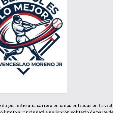
QUIERO SUSCRIBIRME
He leído y acepto las
Política de privacidad
.
ila permitió una carrera en cinco entradas en la victo
 limitó a Cincinnati a un jonrón solitario de parte d