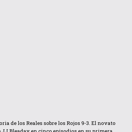
ria de los Reales sobre los Rojos 9-3. El novato
e JJ Bleaday en cinco episodios en su primera