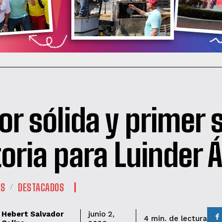
or sólida y primer 
toria para Luinder Á
ES
DESTACADOS
Hebert Salvador
junio 2,
de lectura
4
min.