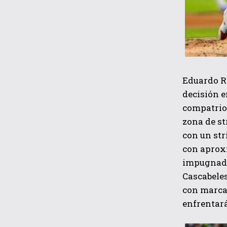
Eduardo Ro
decisión e
compatriot
zona de st
con un str
con aproxi
impugnado 
Cascabeles
con marca 
enfrentará