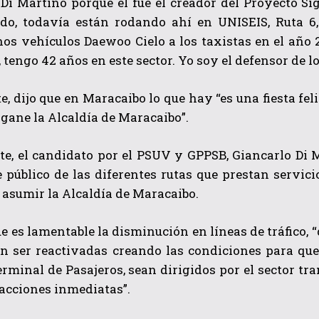
Di Martino porque él fue el creador del Proyecto Si
do, todavía están rodando ahí en UNISEIS, Ruta 6,
os vehículos Daewoo Cielo a los taxistas en el año 2
, tengo 42 años en este sector. Yo soy el defensor de l
, dijo que en Maracaibo lo que hay “es una fiesta fe
o gane la Alcaldía de Maracaibo”.
te, el candidato por el PSUV y GPPSB, Giancarlo Di 
 público de las diferentes rutas que prestan servic
l asumir la Alcaldía de Maracaibo.
e es lamentable la disminución en líneas de tráfico, “d
en ser reactivadas creando las condiciones para que
rminal de Pasajeros, sean dirigidos por el sector t
acciones inmediatas”.