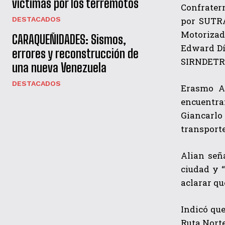
víctimas por los terremotos
Confratern
por SUTRA
DESTACADOS
Motorizado
CARAQUEÑIDADES: Sismos,
Edward Dí
errores y reconstrucción de
SIRNDETRA
una nueva Venezuela
DESTACADOS
Erasmo Al
encuentra
Giancarlo 
transporte
Alian señ
ciudad y 
aclarar qu
Indicó que
Ruta Norte