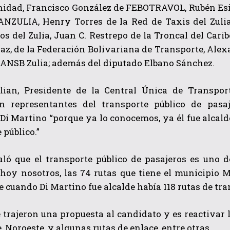
idad, Francisco González de FEBOTRAVOL, Rubén Esis 
NZULIA, Henry Torres de la Red de Taxis del Zulia
s del Zulia, Juan C. Restrepo de la Troncal del Carib
az, de la Federación Bolivariana de Transporte, Ale
NSB Zulia; además del diputado Elbano Sánchez.
ian, Presidente de la Central Única de Transport
n representantes del transporte público de pasa
QUIERO SUSCRIBIRME
Di Martino “porque ya lo conocemos, ya él fue alcal
 público.”
He leído y acepto las
Política de privacidad
.
aló que el transporte público de pasajeros es uno 
“hoy nosotros, las 74 rutas que tiene el municipio 
e cuando Di Martino fue alcalde había 118 rutas de tra
 trajeron una propuesta al candidato y es reactivar l
, Noroeste, y algunas rutas de enlace, entre otras.