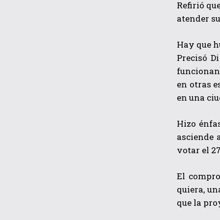
Refirió qu
atender su
Hay que h
Precisó D
funcionan 
en otras e
en una ciu
Hizo énfas
asciende a
votar el 2
El compro
quiera, un
que la pro