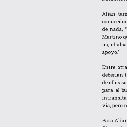
Alian tam
conocedor
de nada, 
Martino qu
no, el alc
apoyo.”
Entre otr
deberían t
de ellos s
para el b
intransita
vía, pero 
Para Alian