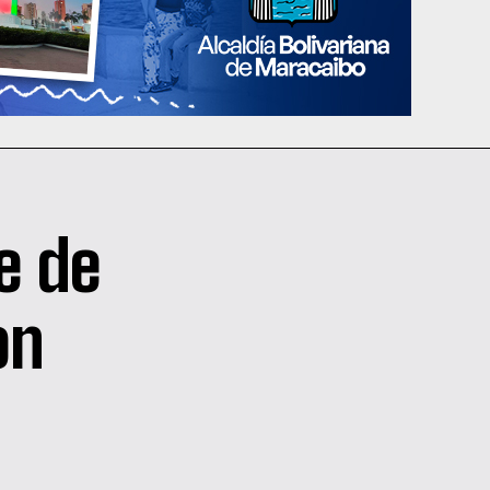
e de
on