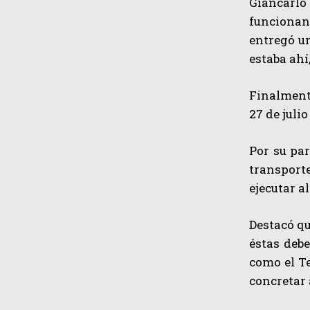
Giancarlo 
funcionan
entregó un
estaba ahí
Finalmente
27 de juli
Por su par
transporte
ejecutar a
Destacó qu
éstas deb
como el Te
concretar 