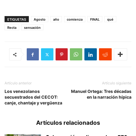
ETIQUETAS
Agosto
año
comienza
FINAL
qué
Recta
sensación
Artículo anterior
Artículo siguiente
Los venezolanos
Manuel Ortega: Tres décadas
secuestrados del CECOT:
en la narración hípica
canje, chantaje y vergüenza
Artículos relacionados