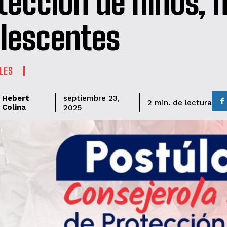
tección de niños, n
lescentes
LES
Hebert
septiembre 23,
de lectura
2
min.
Colina
2025