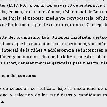
es (LOPNNA), a partir del jueves 18 de septiembre y 
ibo, en conjunto con el Consejo Municipal de Derec
, se inicia el proceso mediante convocatoria públi
 de Protección suplentes que integrarán el Consejo de
ente del organismo, Luis Jiménez Landaeta, destac
d para que los marabinos con experiencia, vocación 
 integral de la niñez y adolescencia se incorporen 
QUIERO SUSCRIBIRME
óneo y comprometido que fortalezca nuestra labor. 
He leído y acepto las
Política de privacidad
.
 a su vez, generar mejores garantías para nuestra inf
ncia del concurso
o de selección se realizará bajo la modalidad de c
idad y selección de los candidatos y candidatas má
a.