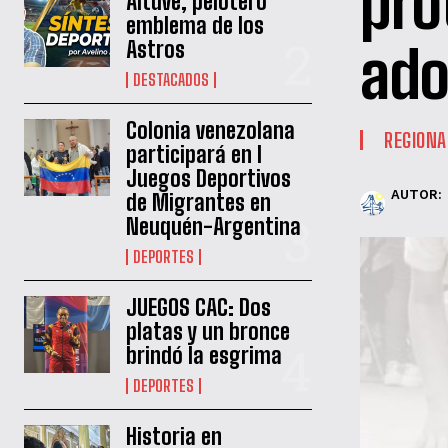
pro
Altuve, pelotero
emblema de los
Astros
ado
DESTACADOS
Colonia venezolana
REGIONA
participará en I
Juegos Deportivos
AUTOR:
de Migrantes en
Neuquén-Argentina
DEPORTES
JUEGOS CAC: Dos
platas y un bronce
brindó la esgrima
DEPORTES
Historia en