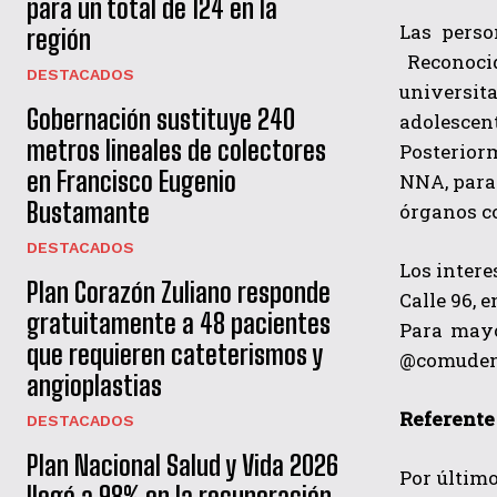
para un total de 124 en la
Las perso
región
Reconocid
DESTACADOS
universit
Gobernación sustituye 240
adolescen
metros lineales de colectores
Posteriorm
en Francisco Eugenio
NNA, para 
Bustamante
órganos c
DESTACADOS
Los intere
Plan Corazón Zuliano responde
Calle 96, 
gratuitamente a 48 pacientes
Para mayor
que requieren cateterismos y
@comudenn
angioplastias
Referente
DESTACADOS
Plan Nacional Salud y Vida 2026
Por último
llegó a 98% en la recuperación