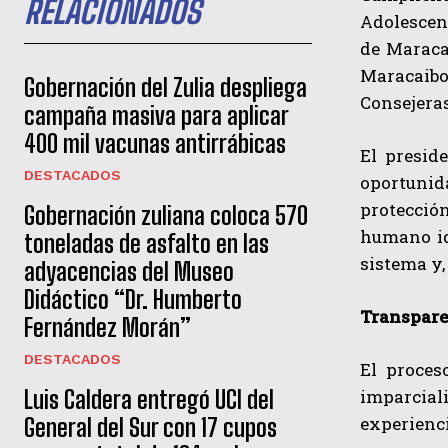
RELACIONADOS
Adolescent
de Maraca
Maracaibo
Gobernación del Zulia despliega
Consejeras
campaña masiva para aplicar
400 mil vacunas antirrábicas
El presid
DESTACADOS
oportunida
protección
Gobernación zuliana coloca 570
humano id
toneladas de asfalto en las
sistema y,
adyacencias del Museo
Didáctico “Dr. Humberto
Transpare
Fernández Morán”
DESTACADOS
El proces
imparcial
Luis Caldera entregó UCI del
experienci
General del Sur con 17 cupos