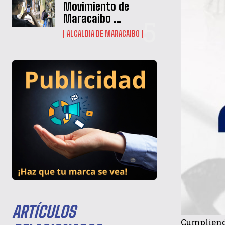
Movimiento de
Maracaibo …
ALCALDIA DE MARACAIBO
ARTÍCULOS
Cumpliend