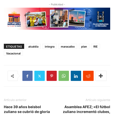
- Publicidad -
ETIQUETAS
alcaldía
integra
maracaibo
plan
RIE
Vacacional
Artículo anterior
Artículo siguiente
Hace 39 años beisbol
Asamblea AFEZ; «El fútbol
zuliano se cubrió de gloria
zuliano incrementó clubes,