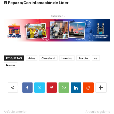
El Pepazo/Con infomación de Líder
- Publicidad -
ETIQUETAS
Arias
Cleveland
hombro
Roccio
se
tiraron
Artículo anterior
Artículo siguiente