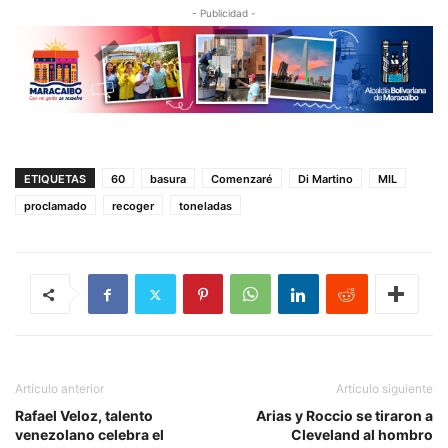
- Publicidad -
ETIQUETAS
60
basura
Comenzaré
Di Martino
MIL
proclamado
recoger
toneladas
Artículo anterior
Artículo siguiente
Rafael Veloz, talento
Arias y Roccio se tiraron a
venezolano celebra el
Cleveland al hombro