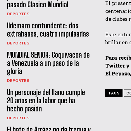
El present
pasado Clásico Mundial
centenario
DEPORTES
de clubes 
Ildemaro contundente: dos
extrabases, cuatro impulsadas
Este ento
brillar en 
DEPORTES
MUNDIAL SENIOR: Coquivacoa de
Para recib
a Venezuela a un paso de la
Twitter y
gloria
El Pepazo
DEPORTES
Un personaje del llano cumple
TAGS
C
20 años en la labor que ha
hecho pasión
DEPORTES
El bate de Arráez no da tregua y