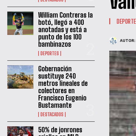
Val
William Contreras la
DEPORT
botó, llegó a 400
anotadas y está a
punto de los 100
AUTOR:
bambinazos
DEPORTES
Gobernación
sustituye 240
metros lineales de
colectores en
Francisco Eugenio
Bustamante
DESTACADOS
50% de jonrones