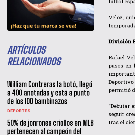
fútbol esp
Veloz, qu
temporada 
División 
ARTÍCULOS
Rafael Ve
RELACIONADOS
pasos en 
important
Deportivo
William Contreras la botó, llegó
permitió d
a 400 anotadas y está a punto
de los 100 bambinazos
“Debutar e
DEPORTES
seguir cre
50% de jonrones criollos en MLB
tras el ci
pertenecen al campeón del