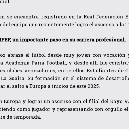
añol.
ien se encuentra registrado en la Real Federación 
del equipo que recientemente logró el ascenso a la T
RFEF, un importante paso en su carrera profesional.
loz abraza el fútbol desde muy joven con vocación 
QUIERO SUSCRIBIRME
la Academia Paria Football, y desde allí fue constr
es clubes venezolanos, entre ellos Estudiantes de C
He leído y acepto las
Política de privacidad
.
 La Guaira. Su formación en el sistema de desarroll
ar el salto a Europa a inicios de este 2025.
n Europa y lograr un ascenso con el filial del Rayo
ciendo como jugador y representando con orgullo el 
erre de temporada.