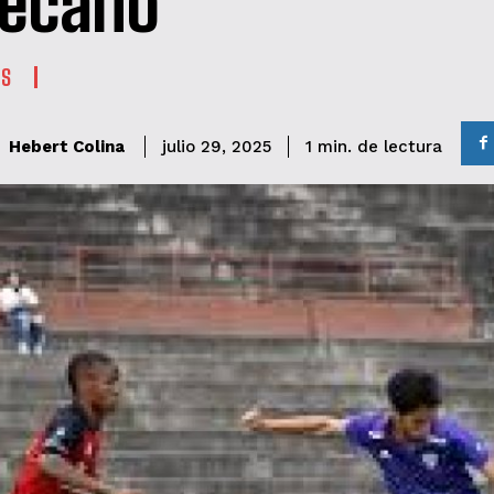
lecano
ES
de lectura
Hebert Colina
1
min.
julio 29, 2025