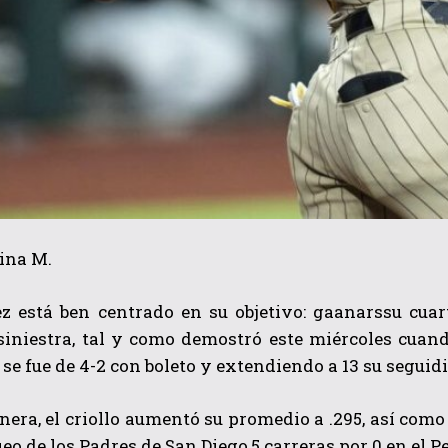
ina M.
ez está ben centrado en su objetivo: gaanarssu cuar
 siniestra, tal y como demostró este miércoles cuan
 se fue de 4-2
con boleto y extendiendo a 13 su seguidi
era, el criollo aument
ó su promedio a .295
, así como
ueo de los Padres
de San Diego,5 carreras por 0 en el P