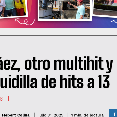
áez, otro multihit y
uidilla de hits a 13
ES
de lectura
Hebert Colina
1
min.
julio 31, 2025