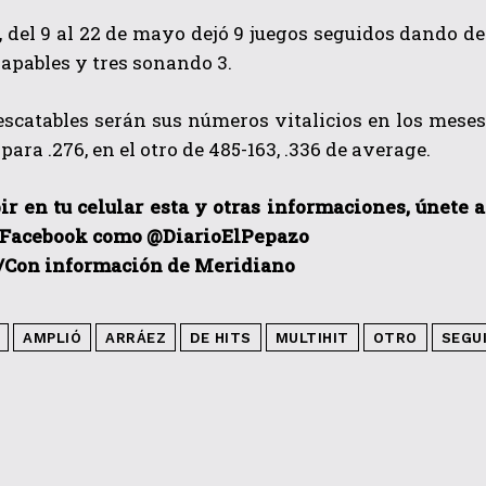
,
del 9 al 22 de mayo dejó 9 juegos seguidos dando de h
apables y tres sonando 3.
escatables serán sus números vitalicios en los mese
para .276, en el otro de 485-163, .336 de average.
ir en tu celular esta y otras informacio
nes, únete 
 Facebook como @DiarioElPepazo
/Con información de Meridiano
AMPLIÓ
ARRÁEZ
DE HITS
MULTIHIT
OTRO
SEGUI