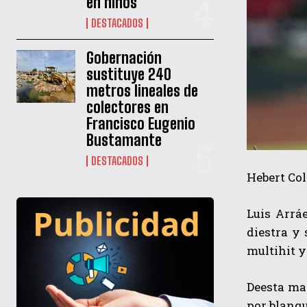
en niños
DESTACADOS
Gobernación
sustituye 240
metros lineales de
colectores en
Francisco Eugenio
Bustamante
DESTACADOS
Hebert Col
Luis Arrá
diestra y
multihit y
Deesta man
por blanq