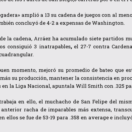
egadera»
amplió a 13 su cadena de juegos con al meno
mbién concluyó de 4-2 a expensas de Washington.
e la cadena, Arráez ha acumulado siete partidos mul
los consiguió 3 inatrapables
,
el 27-7 contra Carden
 cuadrangular.
QUIERO SUSCRIBIRME
buen momento, mejoró su promedio de bateo que est
He leído y acepto las
Política de privacidad
.
más su producción, mantener la consistencia en procur
n la Liga Nacional, apuntala Will Smith con .325
pa
trabaja en ello, el muchacho de San Felipe
del mis
u anterior racha de imparables más extensa, transcu
 en ellos se fue de 53-19 para .358 en average e incl