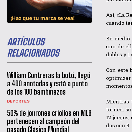
Así, «La R
cuando ta
En medio d
ARTÍCULOS
uno de el
RELACIONADOS
dobles y 1
Con este 
William Contreras la botó, llegó
optimizar 
a 400 anotadas y está a punto
momentos e
de los 100 bambinazos
Mientras 
DEPORTES
torneo; s
50% de jonrones criollos en MLB
12
juegos,
pertenecen al campeón del
dos con 3.
pasado Clásico Mundial