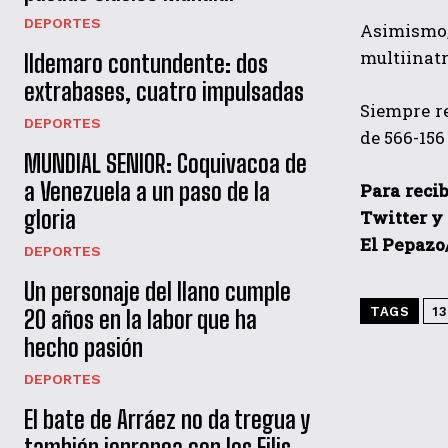
DEPORTES
Asimismo
multiinatr
Ildemaro contundente: dos
extrabases, cuatro impulsadas
Siempre r
DEPORTES
de 566-156 
MUNDIAL SENIOR: Coquivacoa de
a Venezuela a un paso de la
Para recib
gloria
Twitter y
El Pepazo
DEPORTES
Un personaje del llano cumple
TAGS
13
20 años en la labor que ha
hecho pasión
DEPORTES
El bate de Arráez no da tregua y
también jonronea con los Filis