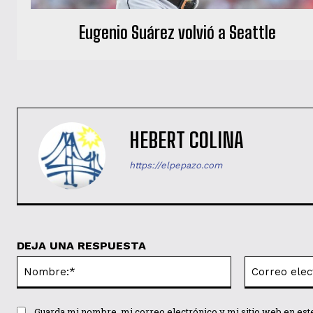
Eugenio Suárez volvió a Seattle
HEBERT COLINA
https://elpepazo.com
DEJA UNA RESPUESTA
Nombre:*
Guarda mi nombre, mi correo electrónico y mi sitio web en es