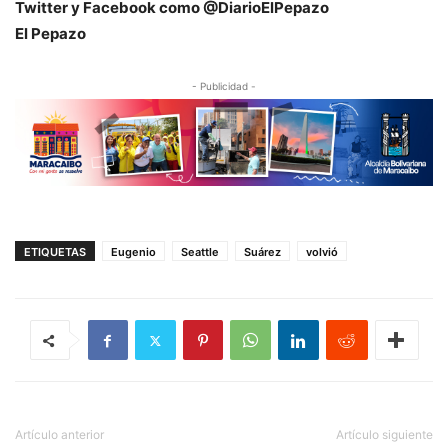
Twitter y Facebook como @DiarioElPepazo
El Pepazo
- Publicidad -
ETIQUETAS
Eugenio
Seattle
Suárez
volvió
Artículo anterior
Artículo siguiente