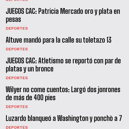
JUEGOS CAC: Patricia Mercado oro y plata en
pesas
DEPORTES
Altuve mandó para la calle su toletazo 13
DEPORTES
JUEGOS CAC: Atletismo se reportó con par de
platas y un bronce
DEPORTES
Wilyer no come cuentos: Largó dos jonrones
QUIERO SUSCRIBIRME
de más de 400 pies
He leído y acepto las
Política de privacidad
.
DEPORTES
Luzardo blanqueó a Washington y ponchò a 7
DEPORTES