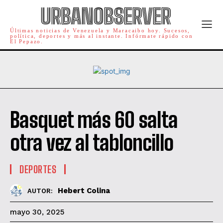
URBANOBSERVER
Últimas noticias de Venezuela y Maracaibo hoy. Sucesos,
política, deportes y más al instante. Infórmate rápido con
El Pepazo.
Basquet más 60 salta
otra vez al tabloncillo
DEPORTES
Hebert Colina
AUTOR:
mayo 30, 2025