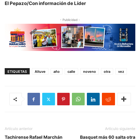
El Pepazo/Con información de Líder
- Publicidad -
ETIQUETAS
Altuve
año
calle
noveno
otra
vez
Artículo anterior
Artículo siguiente
Tachirense Rafael Marchán
Basquet más 60 salta otra