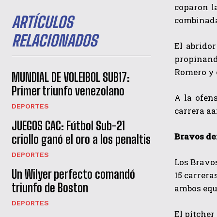
coparon l
ARTÍCULOS
combinada 
RELACIONADOS
El abrido
propinand
Romero y 
MUNDIAL DE VOLEIBOL SUB17:
Primer triunfo venezolano
A la ofen
DEPORTES
carrera a
JUEGOS CAC: Fútbol Sub-21
Bravos de
criollo ganó el oro a los penaltis
DEPORTES
Los Bravos
Un Wilyer perfecto comandó
15 carrera
triunfo de Boston
ambos equ
DEPORTES
El pítcher