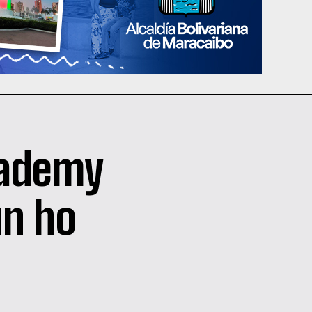
cademy
un ho