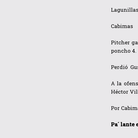
Lagunill
Cabimas
Pitcher ga
poncho 4.
Perdió Gus
A la ofens
Héctor Vil
Por Cabima
Pa´ lante