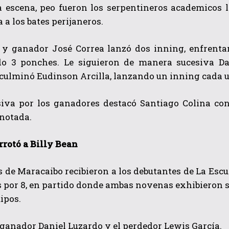
a escena, peo fueron los serpentineros academicos 
a los bates perijaneros.
r y ganador José Correa lanzó dos inning, enfrenta
o 3 ponches. Le siguieron de manera sucesiva Dav
culminó Eudinson Arcilla, lanzando un inning cada u
siva por los ganadores destacó Santiago Colina con
QUIERO SUSCRIBIRME
anotada.
He leído y acepto las
Política de privacidad
.
rrotó a Billy Bean
 de Maracaibo recibieron a los debutantes de La Escu
s por 8, en partido donde ambas novenas exhibieron su
ipos.
 ganador Daniel Luzardo y el perdedor Lewis García.