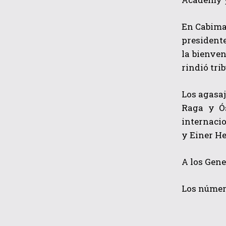
En Cabimas
presidente
la bienven
rindió tri
Los agasa
Raga y Ós
internacio
y Einer H
A los Gene
Los número
C H