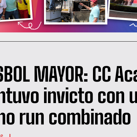
SBOL MAYOR: CC A
tuvo invicto con 
 no run combinado
ES