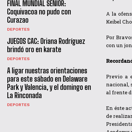
FINAL MUNDIAL SENIOR:
Coquivacoa no pudo con
A la ofen
Curazao
Keibel Cho
DEPORTES
Por Bravo
JUEGOS CAC: Oriana Rodríguez
con un jon
brindó oro en karate
DEPORTES
Recordand
A ligar nuestras orientaciones
Previo a 
para este sábado en Delaware
nacional,
Park y Valencia, y el domingo en
al frente 
La Rinconada
DEPORTES
En éste ac
de realiza
Presidenta
Academy y