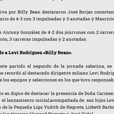
siva por Billy Bean destacaron José Borjas conectan
urio de 4-3 con 3 impulsadas y 3 anotadas y Mauricio
s Antony González de 4-2 dos jonrrones con 2 carrer
rón, 3 carreras impulsadas y 2 anotadas.
o a Levi Rodríguez «Billy Bean».
este partido el segundo de la jornada sabatina, s
 se recordó al destacado dirigente zuliano Levi Rod
de los equipos y selecciones en los que tuvo responsab
to es digno de destacar la presencia de Doña Carmen
r el lanzamiento inicial,acompañada de sus hijos Lev
 de la Pequeña Liga Yudith de Negrete, Lisbeth Barb
 los técnicos Howard Negrete y José Vidal.