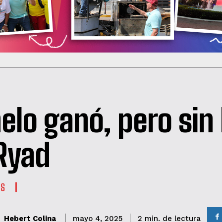
elo ganó, pero sin b
Ryad
ES
de lectura
Hebert Colina
2
min.
mayo 4, 2025