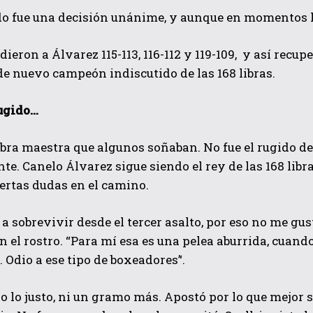
do fue una decisión unánime, y aunque en momentos h
 dieron a Álvarez 115-113, 116-112 y 119-109, y así recu
 de nuevo campeón indiscutido de las 168 libras.
ugido…
obra maestra que algunos soñaban. No fue el rugido de
QUIERO SUSCRIBIRME
nte. Canelo Álvarez sigue siendo el rey de las 168 libra
He leído y acepto las
Política de privacidad
.
ertas dudas en el camino.
 a sobrevivir desde el tercer asalto, por eso no me gus
en el rostro. “Para mí esa es una pelea aburrida, cuan
. Odio a ese tipo de boxeadores’‘.
o lo justo, ni un gramo más. Apostó por lo que mejor s