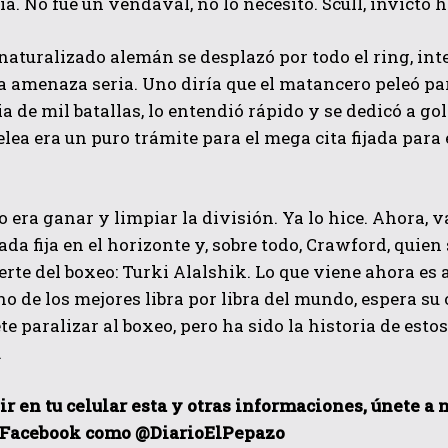
ia. No fue un vendaval, no lo necesitó. Scull, invicto 
naturalizado alemán se desplazó por todo el ring, inte
a amenaza seria. Uno diría que el matancero peleó par
a de mil batallas, lo entendió rápido y se dedicó a go
elea era un puro trámite para el mega cita fijada para
vo era ganar y limpiar la división. Ya lo hice. Ahora, v
ada fija en el horizonte y, sobre todo, Crawford, quien
rte del boxeo: Turki Alalshik. Lo que viene ahora e
no de los mejores libra por libra del mundo, espera su
e paralizar al boxeo, pero ha sido la historia de esto
.
ir en tu celular esta y otras informaciones, únete a
 Facebook como @DiarioElPepazo