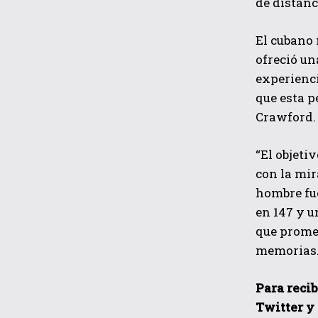
de distanc
El cubano 
ofreció un
experienci
que esta p
Crawford.
“El objeti
con la mir
hombre fue
en 147 y u
que promet
memorias
Para recib
Twitter y