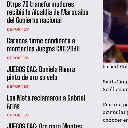
Otrps 70 transformadores
recibió la Alcaldía de Maracaibo
del Gobierno nacional
DEPORTES
Caracas firme candidata a
montar los Juegos CAC 2030
DEPORTES
Hebert Col
JUEGOS CAC: Daniela Rivera
pintó de oro su vela
Saúl «Cane
DEPORTES
Scull en u
Los Mets reclamaron a Gabriel
Fue una pe
Arias
acumular p
DEPORTES
conocer en
JUEGOS CAC: Oro para Montes