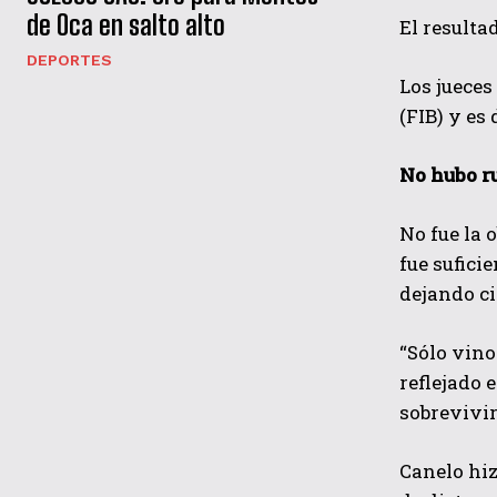
de Oca en salto alto
El resulta
DEPORTES
Los jueces
(FIB) y es
No hubo r
No fue la 
fue suficie
dejando ci
“Sólo vino
reflejado 
sobrevivir
Canelo hiz