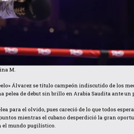
ina M.
elo» Álvarez se título campeón indiscutido de los me
na pelea de debut sin brillo en Arabia Saudita ante 
lea para el olvido, pues careció de lo que todos esper
untos mientras el cubano desperdició la gran oportun
 el mundo pugilístico.